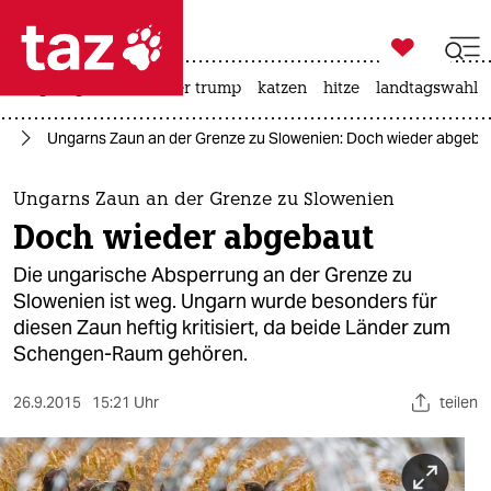

taz zahl ich
bergsteigen
usa unter trump
katzen
hitze
landtagswahl i

taz zahl ich
pa
Ungarns Zaun an der Grenze zu Slowenien: Doch wieder abgeba
taz zahl ich
themen
Ungarns Zaun an der Grenze zu Slowenien
Doch wieder abgebaut
politik
Die ungarische Absperrung an der Grenze zu
öko
Slowenien ist weg. Ungarn wurde besonders für
diesen Zaun heftig kritisiert, da beide Länder zum
gesellschaft
Schengen-Raum gehören.
kultur
26.9.2015
15:21 Uhr
teilen
sport