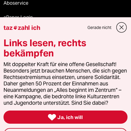
Aboservice
ePaper Login
taz
zahl ich
Gerade nicht

Downloads für Abonnierende
Links lesen, rechts
bekämpfen
© 2026 taz Verlags und Vertriebs GmbH
Mit doppelter Kraft für eine offene Gesellschaft!
Alle Rechte vorbehalten. Bei rechtlichen Fragen oder für Genehmigungen
wenden Sie sich bitte an
lizenzen@taz.de
Besonders jetzt brauchen Menschen, die sich gegen
Rechtsextremismus einsetzen, unsere Solidarität.
Daher gehen 50 Prozent der Einnahmen aus
Feedback
Redaktionsstatut
Kommune-Richtlinien
KI-
Neuanmeldungen an „Alles beginnt im Zentrum“ –
eine Kampagne, die bedrohte linke Kulturzentren
Leitlinie
Informant
Datenschutz
Impressum
AGB
und Jugendorte unterstützt. Sind Sie dabei?
Seitenwende
Einwilligungen widerrufen (Ads)

Ja, ich will