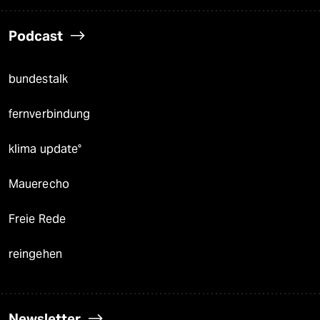
Podcast
bundestalk
fernverbindung
klima update°
Mauerecho
Freie Rede
reingehen
Newsletter