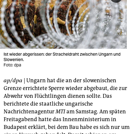
berlin
nord
wahrheit
verlag
verlag
Ist wieder abgerissen: der Stracheldraht zwischen Ungarn und
Slowenien.
veranstaltungen
Foto: dpa
shop
ap/dpa
| Ungarn hat die an der slowenischen
fragen & hilfe
Grenze errichtete Sperre wieder abgebaut, die zur
Abwehr von Flüchtlingen dienen sollte. Das
unterstützen
berichtete die staatliche ungarische
Nachrichtenagentur
MTI
am Samstag. Am späten
abo
Freitagabend hatte das Innenministerium in
genossenschaft
Budapest erklärt, bei dem Bau habe es sich nur um