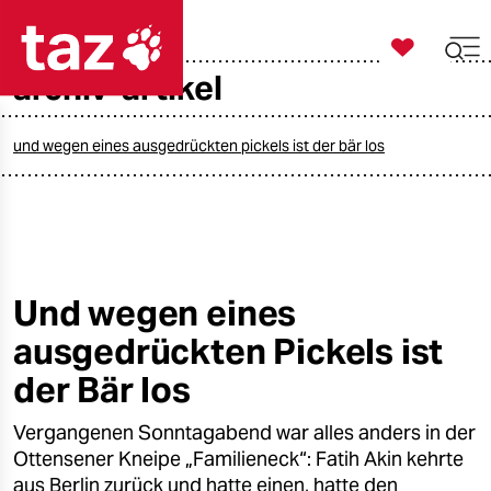

taz zahl ich
archiv-artikel

taz zahl ich
taz zahl ich
und wegen eines ausgedrückten pickels ist der bär los
themen
politik
öko
Und wegen eines
ausgedrückten Pickels ist
gesellschaft
der Bär los
kultur
Vergangenen Sonntagabend war alles anders in der
sport
Ottensener Kneipe „Familieneck“: Fatih Akin kehrte
aus Berlin zurück und hatte einen, hatte den