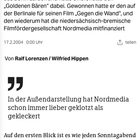
berlin
„Goldenen Bären“ dabei. Gewonnen hatte er den auf
der Berlinale für seinen Film „Gegen die Wand“, und
nord
den wiederum hat die niedersächsisch-bremische
wahrheit
Filmfördergesellschaft Nordmedia mitfinanziert
verlag
17.2.2004
0:00 Uhr
teilen
verlag
Von
Ralf Lorenzen / Wilfried Hippen
veranstaltungen
shop

fragen & hilfe
In der Außendarstellung hat Nordmedia
unterstützen
schon immer lieber geklotzt als
gekleckert
abo
genossenschaft
Auf den ersten Blick ist es wie jeden Sonntagabend