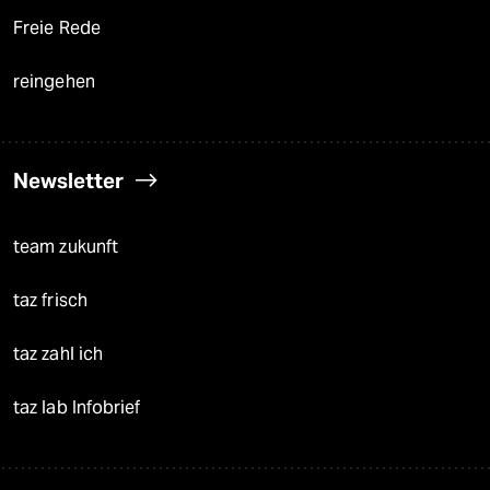
Freie Rede
reingehen
Newsletter
team zukunft
taz frisch
taz zahl ich
taz lab Infobrief