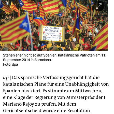
berlin
nord
wahrheit
verlag
verlag
veranstaltungen
Stehen eher nicht so auf Spanien: katalanische Patrioten am 11.
September 2014 in Barcelona.
shop
Foto: dpa
fragen & hilfe
ap
| Das spanische Verfassungsgericht hat die
katalanischen Pläne für eine Unabhängigkeit von
unterstützen
Spanien blockiert. Es stimmte am Mittwoch zu,
abo
eine Klage der Regierung von Ministerpräsident
Mariano Rajoy zu prüfen. Mit dem
genossenschaft
Gerichtsentscheid wurde eine Resolution