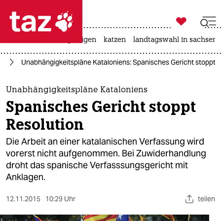

taz zahl ich
ceuta
hitze
bergsteigen
katzen
landtagswahl in sachsen-

taz zahl ich
pa
Unabhängigkeitspläne Kataloniens: Spanisches Gericht stoppt R
taz zahl ich
themen
Unabhängigkeitspläne Kataloniens
Spanisches Gericht stoppt
politik
Resolution
öko
Die Arbeit an einer katalanischen Verfassung wird
vorerst nicht aufgenommen. Bei Zuwiderhandlung
gesellschaft
droht das spanische Verfasssungsgericht mit
Anklagen.
kultur
sport
12.11.2015
10:29 Uhr
teilen