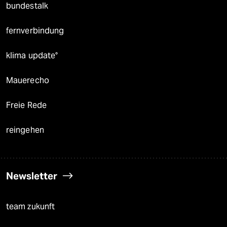
bundestalk
fernverbindung
klima update°
Mauerecho
Freie Rede
reingehen
Newsletter
team zukunft