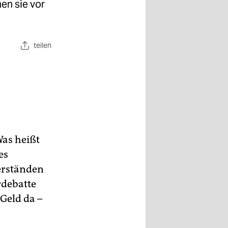
en sie vor
teilen
Was heißt
es
derständen
rdebatte
Geld da –