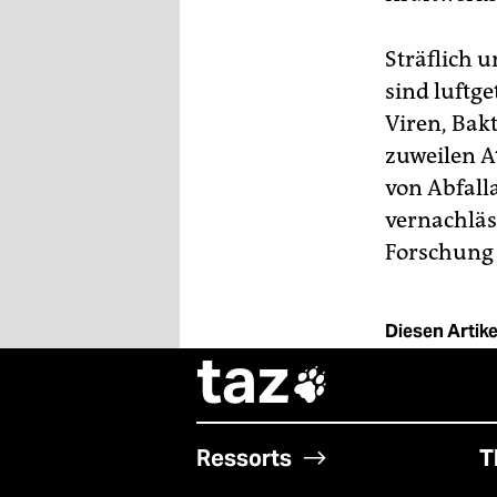
Sträflich 
sind luftge
Viren, Bak
zuweilen 
von Abfall
vernachläs
Forschung 
Diesen Artikel
taz

Ressorts
T