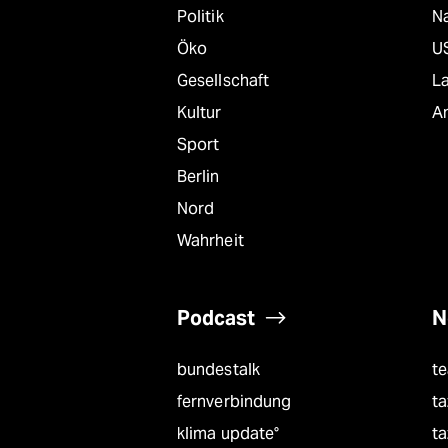
Politik
Na
Öko
U
Gesellschaft
L
Kultur
A
Sport
Berlin
Nord
Wahrheit
Podcast
N
bundestalk
t
fernverbindung
ta
klima update°
ta