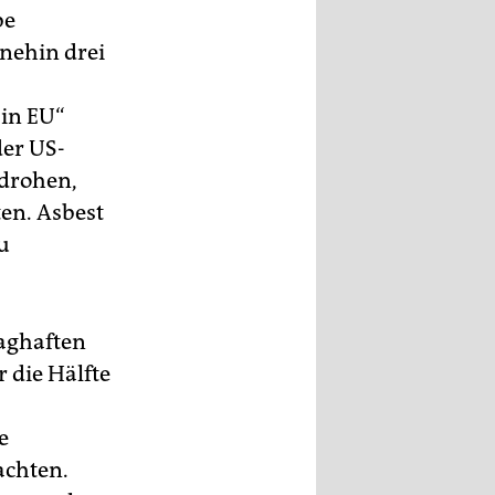
be
nehin drei
 in EU“
er US-
 drohen,
ten. Asbest
u
aghaften
 die Hälfte
e
achten.