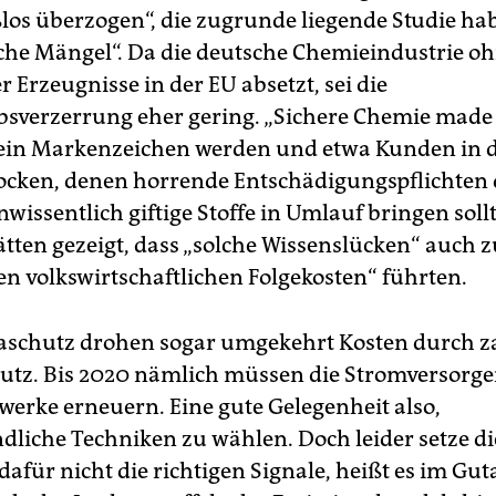
los überzogen“, die zugrunde liegende Studie ha
he Mängel“. Da die deutsche Chemieindustrie oh
er Erzeugnisse in der EU absetzt, sei die
sverzerrung eher gering. „Sichere Chemie made
ein Markenzeichen werden und etwa Kunden in d
locken, denen horrende Entschädigungspflichten
wissentlich giftige Stoffe in Umlauf bringen soll
tten gezeigt, dass „solche Wissenslücken“ auch z
en volkswirtschaftlichen Folgekosten“ führten.
aschutz drohen sogar umgekehrt Kosten durch z
tz. Bis 2020 nämlich müssen die Stromversorger
twerke erneuern. Eine gute Gelegenheit also,
dliche Techniken zu wählen. Doch leider setze di
afür nicht die richtigen Signale, heißt es im Gut