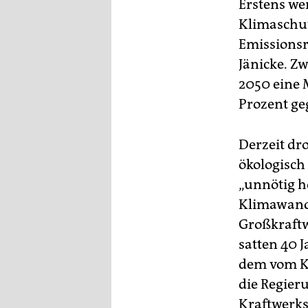
Erstens we
Klimaschut
Emissionsre
Jänicke. Zw
2050 eine
Prozent ge
Derzeit dr
ökologisch
„unnötig h
Klimawande
Großkraftw
satten 40 
dem vom Ka
die Regier
Kraftwerk