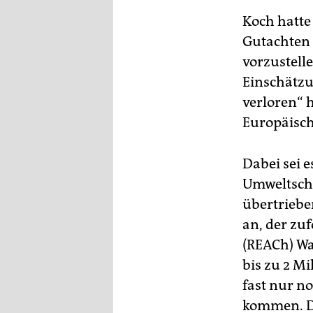
epaper login
Koch hatte
Gutachten 
vorzustell
Einschätzu
verloren“ h
Europäisch
Dabei sei 
Umweltschu
übertriebe
an, der zu
(REACh) Wa
bis zu 2 Mi
fast nur n
kommen. Di