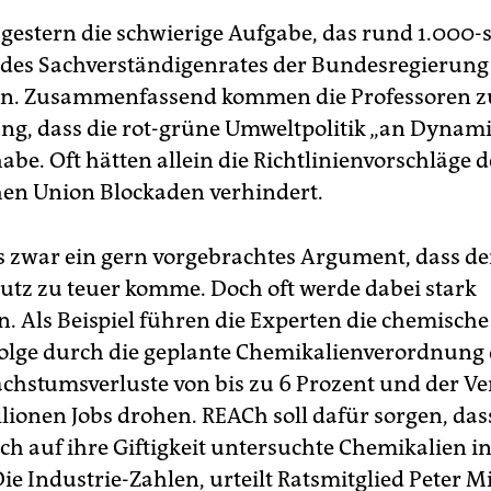
 gestern die schwierige Aufgabe, das rund 1.000-s
des Sachverständigenrates der Bundesregierung
en. Zusammenfassend kommen die Professoren z
ng, dass die rot-grüne Umweltpolitik „an Dynam
abe. Oft hätten allein die Richtlinienvorschläge d
en Union Blockaden verhindert.
es zwar ein gern vorgebrachtes Argument, dass de
tz zu teuer komme. Doch oft werde dabei stark
n. Als Beispiel führen die Experten die chemische
folge durch die geplante Chemikalienverordnung
chstumsverluste von bis zu 6 Prozent und der Ve
llionen Jobs drohen. REACh soll dafür sorgen, das
och auf ihre Giftigkeit untersuchte Chemikalien 
e Industrie-Zahlen, urteilt Ratsmitglied Peter Mi