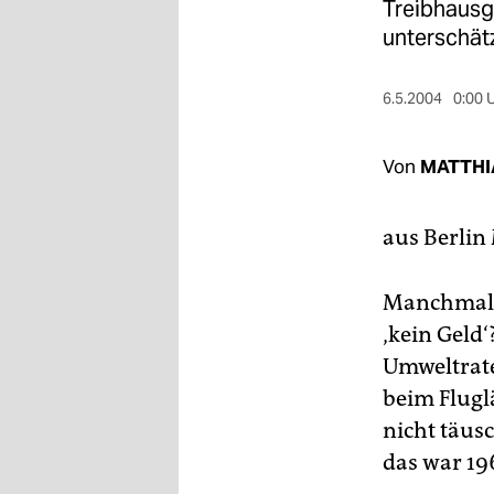
berlin
Treibhausg
unterschät
nord
wahrheit
6.5.2004
0:00 
verlag
Von
MATTHI
verlag
aus Berlin
veranstaltungen
shop
Manchmal fä
fragen & hilfe
‚kein Geld
Umweltrate
unterstützen
beim Flugl
abo
nicht täus
genossenschaft
das war 19