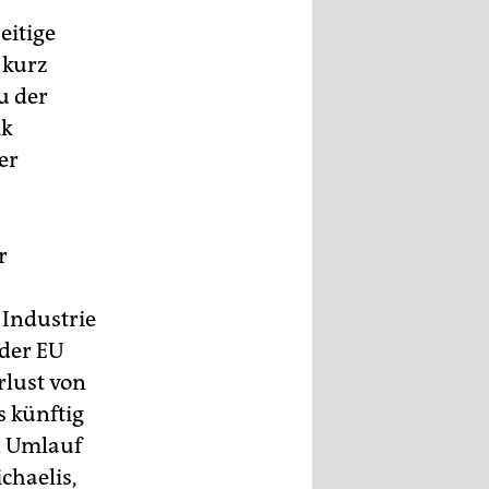
eitige
 kurz
u der
ik
er
r
 Industrie
 der EU
rlust von
s künftig
in Umlauf
chaelis,