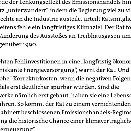
rde der Lenkungseffekt des Emissionshandels hi
z „unterwandert“, indem die Regierung viel zu vi
chte an die Industrie austeile, urteilt Ratsmitgl
eitens fehle ein langfristiges Klimaziel. Der Rat fo
 Minderung des Ausstoßes an Treibhausgasen um
genüber 1990.
ohten Fehlinvestitionen in eine „langfristig ökon
 riskante Energieversorgung“, warnt der Rat. Und
ohe“ Korrekturkosten, wenn die negativen Folgen
ls erst deutlicher spürbar würden. Sind die
erke nämlich erst gebaut, haben sie eine Leben
Jahren. So kommt der Rat zu einem vernichtenden 
binett beschlossenen Emissionshandels-Regime 
ung die historische Chance einer klimaverträglic
serneuerung“.