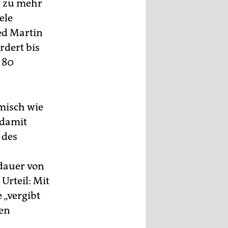
n zu mehr
ele
ied Martin
rdert bis
 80
omisch wie
 damit
 des
sdauer von
Urteil: Mit
„vergibt
hen