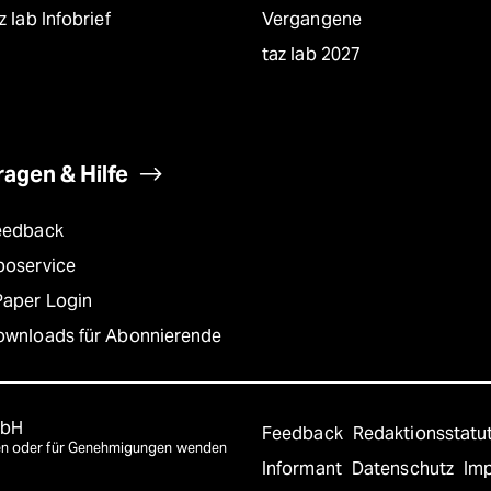
z lab Infobrief
Vergangene
taz lab 2027
ragen & Hilfe
eedback
boservice
Paper Login
ownloads für Abonnierende
mbH
Feedback
Redaktionsstatu
agen oder für Genehmigungen wenden
Informant
Datenschutz
Im