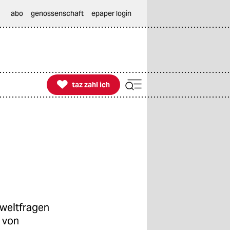
abo
genossenschaft
epaper login

taz zahl ich
taz zahl ich
weltfragen
ß von