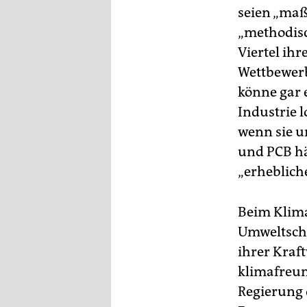
seien „maß
„methodisc
Viertel ihr
Wettbewerb
könne gar 
Industrie 
wenn sie un
und PCB hä
„erheblich
Beim Klim
Umweltschu
ihrer Kraf
klimafreun
Regierung d