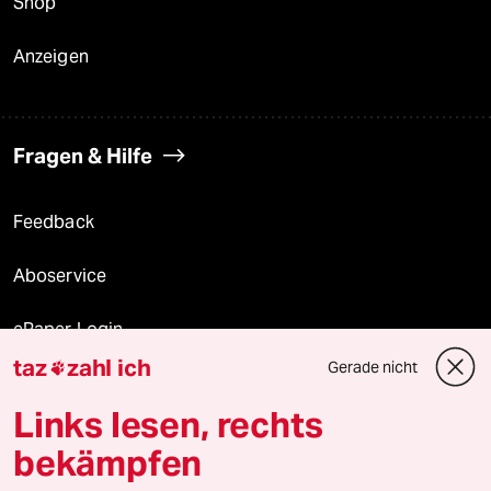
Shop
Anzeigen
Fragen & Hilfe
Feedback
Aboservice
ePaper Login
taz
zahl ich
Gerade nicht

Downloads für Abonnierende
Links lesen, rechts
bekämpfen
© 2026 taz Verlags und Vertriebs GmbH