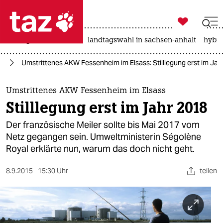

taz zahl ich
niedrigwasser
rente
landtagswahl in sachsen-anhalt
hybri

taz zahl ich
ft
Umstrittenes AKW Fessenheim im Elsass: Stilllegung erst im Jah
taz zahl ich
themen
Umstrittenes AKW Fessenheim im Elsass
Stilllegung erst im Jahr 2018
politik
Der französische Meiler sollte bis Mai 2017 vom
öko
Netz gegangen sein. Umweltministerin Ségolène
Royal erklärte nun, warum das doch nicht geht.
gesellschaft
8.9.2015
15:30 Uhr
teilen
kultur
sport