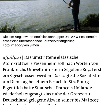
berlin
nord
wahrheit
verlag
Diesem Angler wahrscheinlich schnuppe: Das AKW Fessenheim
erhält eine überraschende Laufzeitverlängerung.
verlag
Foto: imago/Sven Simon
veranstaltungen
afp/dpa
|
| Das umstrittene elsässische
shop
Atomkraftwerk Fessenheim soll nach Worten von
fragen & hilfe
Frankreichs Umweltministerin Ségolène Royal erst
2018 geschlossen werden. Das sagte die Sozialistin
unterstützen
am Dienstag bei einem Besuch in Straßburg.
Eigentlich hatte Staatschef François Hollande
abo
wiederholt zugesagt, das nahe der Grenze zu
genossenschaft
Deutschland gelegene Akw in seiner bis Mai 2017