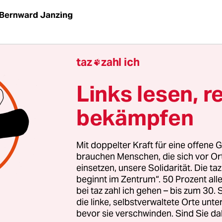
Bernward Janzing
taz
|
Der Energiehunger der Welt, der ökologisch 
taz
zahl ich

iche Methoden wie das sogenannte Fracking sal
nte auch in Deutschland zum Risiko für die
Links lesen, r
rversorgung werden. Davor hat jetzt die
bekämpfen
einschaft Wasserwerke Bodensee-Rhein (AWBR) 
nigung von mehr als 70 Wasserwerken aus fünf L
rinkwasser in Deutschland kommt eine neuartige
Mit doppelter Kraft für eine offene G
g zu."
brauchen Menschen, die sich vor O
einsetzen, unsere Solidarität. Die ta
beginnt im Zentrum“. 50 Prozent a
der Begriff kommt von "Hydraulic Fracturing" - fu
bei taz zahl ich gehen – bis zum 30
, dem eine Reihe von Chemikalien beigesetzt sind
die linke, selbstverwaltete Orte unte
bevor sie verschwinden. Sind Sie da
haumbildner, Oxidationsmittel, Enzyme und Biozi