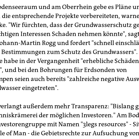
odenseeraum und am Oberrhein gebe es Pläne u
, die entsprechende Projekte vorbereiteten, warn
e. "Wir fürchten, dass der Grundwasserschutz 
htigen Interessen Schaden nehmen könnte", sag
Johann-Martin Rogg und fordert "schnell einschl
e Bestimmungen zum Schutz des Grundwassers". 
 habe in der Vergangenheit "erhebliche Schäden
", und bei den Bohrungen für Erdsonden von
n seien auch bereits "zahlreiche negative Au
wasser eingetreten".
erlangt außerdem mehr Transparenz: "Bislang gi
mniskrämerei der möglichen Investoren." Am Bod
nvestorengruppe mit Namen "3legs resources" - Sitz
Isle of Man - die Gebietsrechte zur Aufsuchung vo