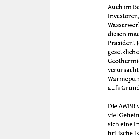
Auch im B
Investoren
Wasserwerk
diesen mäc
Präsident 
gesetzlich
Geothermie
verursacht
Wärmepumpe
aufs Grund
Die AWBR v
viel Gehei
sich eine I
britische 