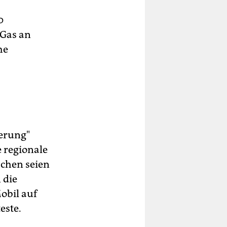
0
 Gas an
he
derung"
e regionale
schen seien
 die
obil auf
este.