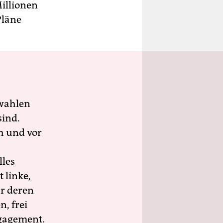
Millionen
Pläne
wahlen
sind.
h und vor
lles
 linke,
ür deren
n, frei
ngagement.