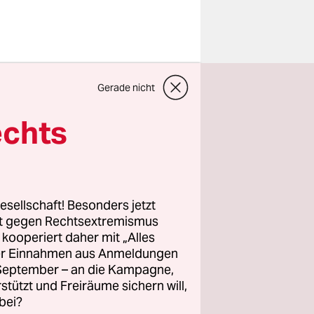
so
Gerade nicht
onfähig
echts
gewarnt,
ändern:
esellschaft! Besonders jetzt
rt gegen Rechtsextremismus
z kooperiert daher mit „Alles
ller Einnahmen aus Anmeldungen
nktioniert
. September – an die Kampagne,
: etwa
rstützt und Freiräume sichern will,
bei?
de. "Viele