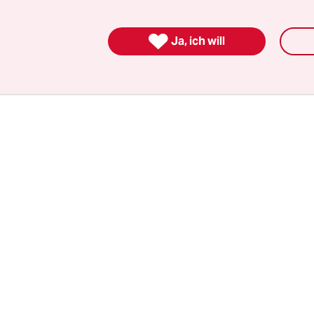
ffe sind wassergefährdend, zudem ist unkalkulier
ngriff der Einsatz von hohem Druck in die Grun

Ja, ich will
 warnt die AWBR.