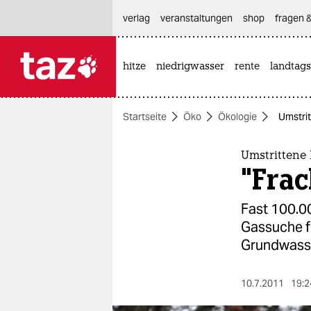
hautnavigation anspringen
hauptinhalt anspringen
footer anspringen
verlag
veranstaltungen
shop
fragen &
hitze
niedrigwasser
rente
landtags

taz zahl ich
taz zahl ich
Startseite
Öko
Ökologie
Umstrit
themen
politik
Umstrittene
"Fra
öko
Fast 100.00
gesellschaft
Gassuche f
Grundwass
kultur
sport
10.7.2011
19:2