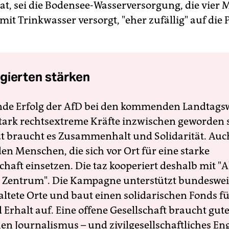
hat, sei die Bodensee-Wasserversorgung, die vier 
it Trinkwasser versorgt, "eher zufällig" auf die 
gierten stärken
nde Erfolg der AfD bei den kommenden Landtags
 stark rechtsextreme Kräfte inzwischen geworden 
zt braucht es Zusammenhalt und Solidarität. Auc
en Menschen, die sich vor Ort für eine starke
schaft einsetzen. Die taz kooperiert deshalb mit "A
 Zentrum". Die Kampagne unterstützt bundesweit
altete Orte und baut einen solidarischen Fonds f
Erhalt auf. Eine offene Gesellschaft braucht gute
en Journalismus – und zivilgesellschaftliches E