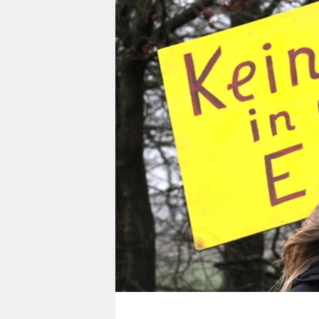
berlin
nord
wahrheit
verlag
verlag
veranstaltungen
shop
fragen & hilfe
unterstützen
abo
genossenschaft