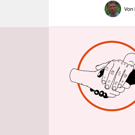
epaper login
Von
FREIBURG
abenteuerl
macht, kön
Trinkwasse
Arbeitsgem
eine Verei
"Auf das T
Gefährdun
Fracking - 
mit Wasser
Säuren, Sc