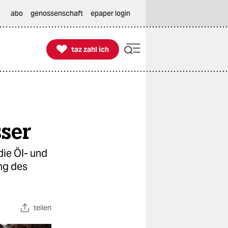
abo
genossenschaft
epaper login

taz zahl ich
taz zahl ich
ser
die Öl- und
ng des
teilen