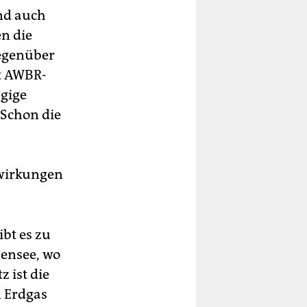
nd auch
en die
gegenüber
t AWBR-
ägige
Schon die
swirkungen
bt es zu
ensee, wo
 ist die
n Erdgas