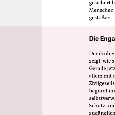
gesichert 
Menschen m
gestoßen.
Die Enga
Der drohe
zeigt, wie
Gerade jet
allem mit d
Zivilgesell
beginnt im
selbstverw
Schutz und 
zugänglich