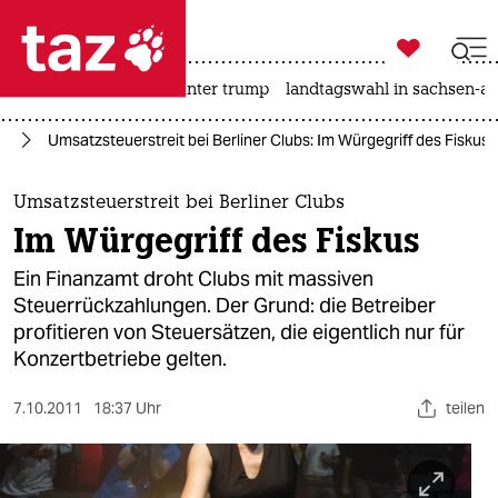

taz zahl ich
nahost-konflikt
usa unter trump
landtagswahl in sachsen-an

taz zahl ich
in
Umsatzsteuerstreit bei Berliner Clubs: Im Würgegriff des Fiskus
taz zahl ich
themen
Umsatzsteuerstreit bei Berliner Clubs
Im Würgegriff des Fiskus
politik
Ein Finanzamt droht Clubs mit massiven
öko
Steuerrückzahlungen. Der Grund: die Betreiber
profitieren von Steuersätzen, die eigentlich nur für
gesellschaft
Konzertbetriebe gelten.
kultur
7.10.2011
18:37 Uhr
teilen
sport