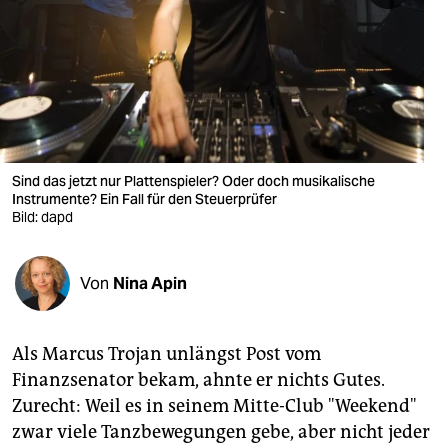
berlin
nord
wahrheit
verlag
verlag
Sind das jetzt nur Plattenspieler? Oder doch musikalische
Instrumente? Ein Fall für den Steuerprüfer
veranstaltungen
Bild: dapd
shop
Von
Nina Apin
fragen & hilfe
unterstützen
Als Marcus Trojan unlängst Post vom
abo
Finanzsenator bekam, ahnte er nichts Gutes.
Zurecht: Weil es in seinem Mitte-Club "Weekend"
genossenschaft
zwar viele Tanzbewegungen gebe, aber nicht jeder