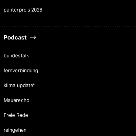
panterpreis 2026
Podcast
bundestalk
fernverbindung
klima update°
Mauerecho
Freie Rede
reingehen