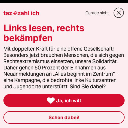
Feedback
taz
zahl ich
Gerade nicht

Aboservice
Links lesen, rechts
bekämpfen
ePaper Login
Mit doppelter Kraft für eine offene Gesellschaft!
Downloads für Abonnierende
Besonders jetzt brauchen Menschen, die sich gegen
Rechtsextremismus einsetzen, unsere Solidarität.
Daher gehen 50 Prozent der Einnahmen aus
Neuanmeldungen an „Alles beginnt im Zentrum“ –
© 2026 taz Verlags und Vertriebs GmbH
eine Kampagne, die bedrohte linke Kulturzentren
Alle Rechte vorbehalten. Bei rechtlichen Fragen oder für Genehmigungen
und Jugendorte unterstützt. Sind Sie dabei?
wenden Sie sich bitte an
lizenzen@taz.de

Ja, ich will
Feedback
Redaktionsstatut
Kommune-Richtlinien
KI-
Schon dabei!
Leitlinie
Informant
Datenschutz
Impressum
AGB