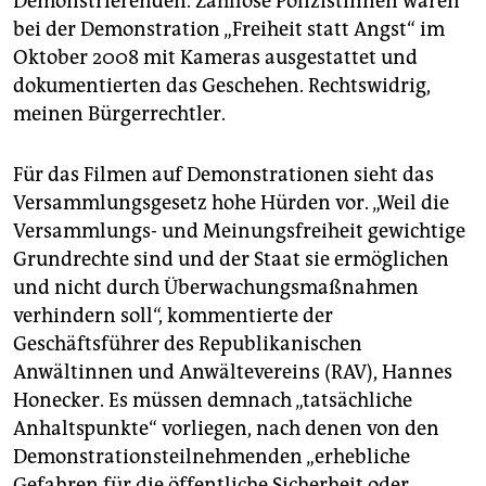
Demonstrierenden. Zahllose PolizistInnen waren
epaper login
bei der Demonstration „Freiheit statt Angst“ im
Oktober 2008 mit Kameras ausgestattet und
dokumentierten das Geschehen. Rechtswidrig,
meinen Bürgerrechtler.
Für das Filmen auf Demonstrationen sieht das
Versammlungsgesetz hohe Hürden vor. „Weil die
Versammlungs- und Meinungsfreiheit gewichtige
Grundrechte sind und der Staat sie ermöglichen
und nicht durch Überwachungsmaßnahmen
verhindern soll“, kommentierte der
Geschäftsführer des Republikanischen
Anwältinnen und Anwältevereins (RAV), Hannes
Honecker. Es müssen demnach „tatsächliche
Anhaltspunkte“ vorliegen, nach denen von den
Demonstrationsteilnehmenden „erhebliche
Gefahren für die öffentliche Sicherheit oder