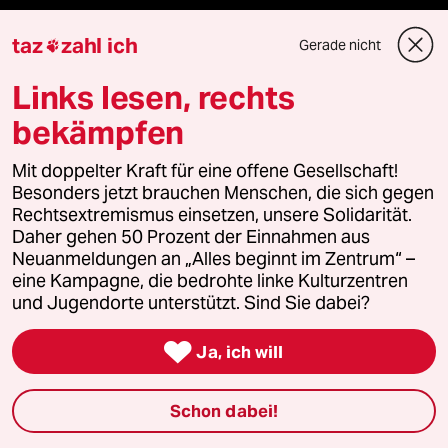
Gesellschaft
taz
zahl ich
Gerade nicht

Kultur
Links lesen, rechts
bekämpfen
Sport
Mit doppelter Kraft für eine offene Gesellschaft!
Berlin
Besonders jetzt brauchen Menschen, die sich gegen
Rechtsextremismus einsetzen, unsere Solidarität.
Nord
Daher gehen 50 Prozent der Einnahmen aus
Neuanmeldungen an „Alles beginnt im Zentrum“ –
Wahrheit
eine Kampagne, die bedrohte linke Kulturzentren
und Jugendorte unterstützt. Sind Sie dabei?

Ja, ich will
Themen
Schon dabei!
Krieg in der Ukraine