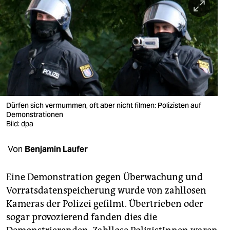
berlin
nord
wahrheit
verlag
verlag
Dürfen sich vermummen, oft aber nicht filmen: Polizisten auf
veranstaltungen
Demonstrationen
Bild: dpa
shop
Von
Benjamin Laufer
fragen & hilfe
unterstützen
Eine Demonstration gegen Überwachung und
Vorratsdatenspeicherung wurde von zahllosen
abo
Kameras der Polizei gefilmt. Übertrieben oder
genossenschaft
sogar provozierend fanden dies die