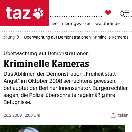

taz zahl ich
krieg in der ukraine
hitze
niedrigwasser
waldbrände

taz zahl ich
wachung
Überwachung auf Demonstrationen: Kriminelle Kameras
taz zahl ich
themen
Überwachung auf Demonstrationen
Kriminelle Kameras
politik
Das Abfilmen der Demonstration „Freiheit statt
öko
Angst“ im Oktober 2008 sei rechtens gewesen,
behauptet der Berliner Innensenator. Bürgerrechtler
gesellschaft
sagen, die Polizei überschreite regelmäßig ihre
Befugnisse.
kultur
26.2.2009
2:00 Uhr
teilen
sport