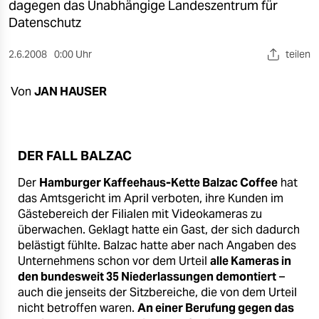
berlin
dagegen das Unabhängige Landeszentrum für
Datenschutz
nord
2.6.2008
0:00 Uhr
teilen
wahrheit
Von
JAN HAUSER
verlag
verlag
veranstaltungen
DER FALL BALZAC
shop
Der
Hamburger Kaffeehaus-Kette Balzac Coffee
hat
das Amtsgericht im April verboten, ihre Kunden im
fragen & hilfe
Gästebereich der Filialen mit Videokameras zu
überwachen. Geklagt hatte ein Gast, der sich dadurch
unterstützen
belästigt fühlte. Balzac hatte aber nach Angaben des
Unternehmens schon vor dem Urteil
alle Kameras in
abo
den bundesweit 35 Niederlassungen demontiert
–
auch die jenseits der Sitzbereiche, die von dem Urteil
genossenschaft
nicht betroffen waren.
An einer Berufung gegen das