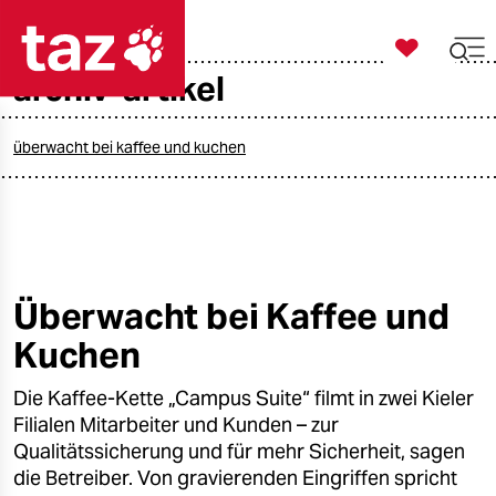

taz zahl ich
archiv-artikel

taz zahl ich
taz zahl ich
überwacht bei kaffee und kuchen
themen
politik
öko
Überwacht bei Kaffee und
Kuchen
gesellschaft
Die Kaffee-Kette „Campus Suite“ filmt in zwei Kieler
kultur
Filialen Mitarbeiter und Kunden – zur
sport
Qualitätssicherung und für mehr Sicherheit, sagen
die Betreiber. Von gravierenden Eingriffen spricht