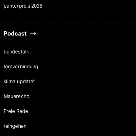
panterpreis 2026
Podcast
bundestalk
fernverbindung
klima update°
Mauerecho
Freie Rede
reingehen