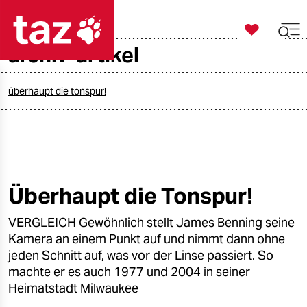

taz zahl ich
archiv-artikel

taz zahl ich
taz zahl ich
überhaupt die tonspur!
themen
politik
öko
Überhaupt die Tonspur!
gesellschaft
VERGLEICH Gewöhnlich stellt James Benning seine
Kamera an einem Punkt auf und nimmt dann ohne
kultur
jeden Schnitt auf, was vor der Linse passiert. So
machte er es auch 1977 und 2004 in seiner
sport
Heimatstadt Milwaukee