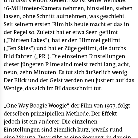
und lässt sie dort stehen. Das ist seine Methode:
epaper login
16-Millimeter-Kamera nehmen, hinstellen, stehen
lassen, ohne Schnitt aufnehmen, was geschieht.
Seit seinem ersten Film bis heute macht er das in
der Regel so. Zuletzt hat er etwa Seen gefilmt
(„Thirteen Lakes“), hat er den Himmel gefilmt
(„Ten Skies“) und hat er Züge gefilmt, die durchs
Bild fahren („RR“). Die einzelnen Einstellungen
dieser jüngeren Filme sind meist recht lang, acht,
neun, zehn Minuten. Es tut sich äußerlich wenig.
Der Blick und der Geist werden neu justiert auf das
Wenige, das sich im Bildausschnitt tut.
„One Way Boogie Woogie“, der Film von 1977, folgt
derselben prinzipiellen Methode. Der Effekt
jedoch ist ein anderer. Die einzelnen
Einstellungen sind ziemlich kurz, jeweils rund
eine Minute. Zwar gibt es eine Sequenz, in der ein