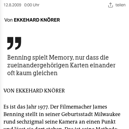
berlin
12.8.2009
0:00 Uhr
teilen
nord
Von
EKKEHARD KNÖRER
wahrheit
verlag

verlag
Benning spielt Memory, nur dass die
veranstaltungen
zueinandergehörigen Karten einander
oft kaum gleichen
shop
fragen & hilfe
VON
EKKEHARD KNÖRER
unterstützen
Es ist das Jahr 1977. Der Filmemacher James
abo
Benning stellt in seiner Geburtsstadt Milwaukee
genossenschaft
rund sechzigmal seine Kamera an einen Punkt