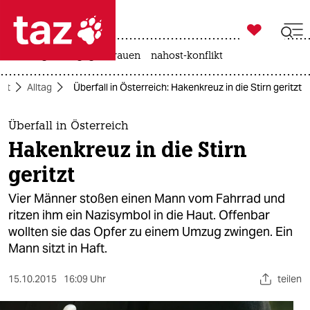

taz zahl ich
hitze
gewalt gegen frauen
nahost-konflikt

taz zahl ich
aft
Alltag
Überfall in Österreich: Hakenkreuz in die Stirn geritzt
taz zahl ich
themen
Überfall in Österreich
Hakenkreuz in die Stirn
politik
geritzt
öko
Vier Männer stoßen einen Mann vom Fahrrad und
ritzen ihm ein Nazisymbol in die Haut. Offenbar
gesellschaft
wollten sie das Opfer zu einem Umzug zwingen. Ein
Mann sitzt in Haft.
kultur
sport
15.10.2015
16:09 Uhr
teilen