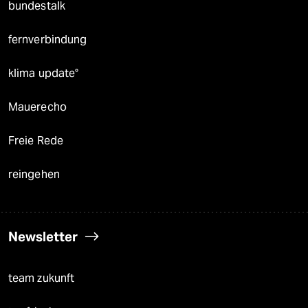
bundestalk
fernverbindung
klima update°
Mauerecho
Freie Rede
reingehen
Newsletter
team zukunft