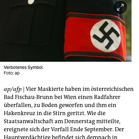
berlin
nord
wahrheit
verlag
verlag
veranstaltungen
Verbotenes Symbol.
Foto: ap
shop
ap/afp
| Vier Maskierte haben im österreichischen
fragen & hilfe
Bad Fischau-Brunn bei Wien einen Radfahrer
unterstützen
überfallen, zu Boden geworfen und ihm ein
Hakenkreuz in die Stirn geritzt. Wie die
abo
Staatsanwaltschaft am Donnerstag mitteilte,
genossenschaft
ereignete sich der Vorfall Ende September. Der
Hauptverdächtige befindet sich demnach in