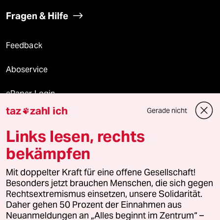
Fragen & Hilfe
Feedback
Aboservice
ePaper Login
taz
zahl ich
Gerade nicht

Downloads für Abonnierende
Links lesen, rechts
bekämpfen
© 2026 taz Verlags und Vertriebs GmbH
Mit doppelter Kraft für eine offene Gesellschaft!
Alle Rechte vorbehalten. Bei rechtlichen Fragen oder für Genehmigungen
wenden Sie sich bitte an
lizenzen@taz.de
Besonders jetzt brauchen Menschen, die sich gegen
Rechtsextremismus einsetzen, unsere Solidarität.
Daher gehen 50 Prozent der Einnahmen aus
Feedback
Redaktionsstatut
Kommune-Richtlinien
KI-
Neuanmeldungen an „Alles beginnt im Zentrum“ –