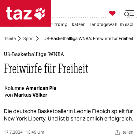

taz zahl ich
bergsteigen
usa unter trump
katzen
landtagswahl in sachs

taz zahl ich
tartseite
Sport
US-Basketballliga WNBA: Freiwürfe für Freiheit
taz zahl ich
themen
US-Basketballliga WNBA
Freiwürfe für Freiheit
politik
öko
Kolumne
American Pie
von
Markus Völker
gesellschaft
kultur
Die deutsche Basketballerin Leonie Fiebich spielt für
New York Liberty. Und ist bisher ziemlich erfolgreich.
sport
17.7.2024
13:49 Uhr
teilen