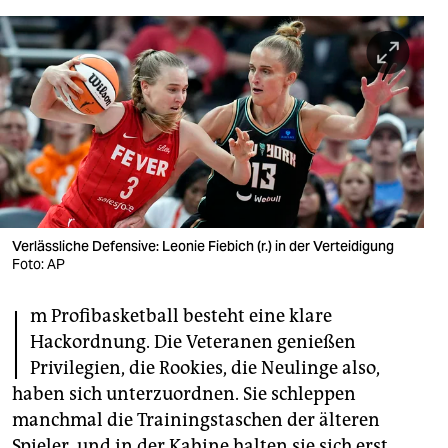
berlin
nord
wahrheit
verlag
verlag
veranstaltungen
Verlässliche Defensive: Leonie Fiebich (r.) in der Verteidigung
shop
Foto: AP
fragen & hilfe
I
m Profibasketball besteht eine klare
unterstützen
Hackordnung. Die Veteranen genießen
Privilegien, die Rookies, die Neulinge also,
abo
haben sich unterzuordnen. Sie schleppen
genossenschaft
manchmal die Trainingstaschen der älteren
Spieler, und in der Kabine halten sie sich erst