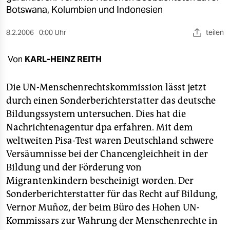
berlin
Botswana, Kolumbien und Indonesien
nord
8.2.2006
0:00 Uhr
teilen
wahrheit
Von
KARL-HEINZ REITH
verlag
Die UN-Menschenrechtskommission lässt jetzt
verlag
durch einen Sonderberichterstatter das deutsche
veranstaltungen
Bildungssystem untersuchen. Dies hat die
Nachrichtenagentur dpa erfahren. Mit dem
shop
weltweiten Pisa-Test waren Deutschland schwere
fragen & hilfe
Versäumnisse bei der Chancengleichheit in der
Bildung und der Förderung von
unterstützen
Migrantenkindern bescheinigt worden. Der
abo
Sonderberichterstatter für das Recht auf Bildung,
Vernor Muñoz, der beim Büro des Hohen UN-
genossenschaft
Kommissars zur Wahrung der Menschenrechte in