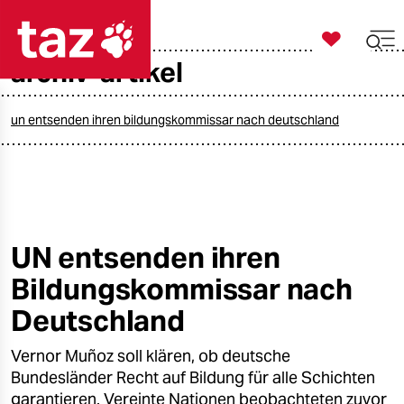

taz zahl ich
archiv-artikel

taz zahl ich
taz zahl ich
un entsenden ihren bildungskommissar nach deutschland
themen
politik
öko
UN entsenden ihren
Bildungskommissar nach
gesellschaft
Deutschland
kultur
Vernor Muñoz soll klären, ob deutsche
sport
Bundesländer Recht auf Bildung für alle Schichten
garantieren. Vereinte Nationen beobachteten zuvor