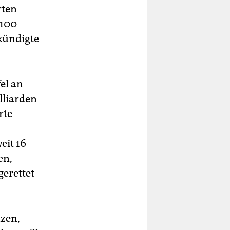
rten
 100
kündigte
el an
lliarden
rte
eit 16
en,
erettet
tzen,