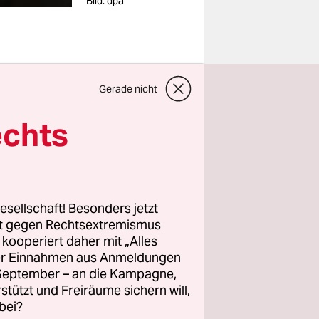
Bild: dpa
Gerade nicht
le bei der
echts
ung
 Worten,
esellschaft! Besonders jetzt
r "Verband
rt gegen Rechtsextremismus
rten sich
z kooperiert daher mit „Alles
ller Einnahmen aus Anmeldungen
eutschen
. September – an die Kampagne,
 und Oxfam.
rstützt und Freiräume sichern will,
bei?