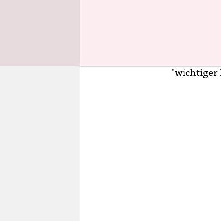
Der UNO-Gi
31-seitige
Absichtser
auch US-Pr
Finanzzusa
"wichtiger