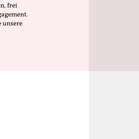
n, frei
ngagement.
e unsere