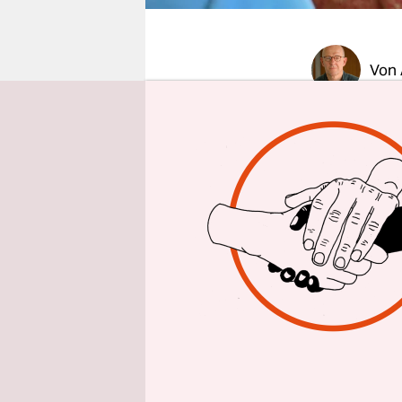
epaper login
Von
GENF
taz
|
Bekämpfung
Nichtregie
gestoßen. 
Bundesregi
aber leere
Entwicklun
Misereor, 
Sektionen 