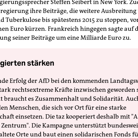
egierungssprecher Steffen Seibert in New York. Z
regierung ihre Beiträge, die weitere Ausbreitung 
d Tuberkulose bis spätestens 2015 zu stoppen, vo
nen Euro kürzen. Frankreich hingegen sagte auf 
ung seiner Beiträge um eine Milliarde Euro zu.
gierten stärken
nde Erfolg der AfD bei den kommenden Landtags
 stark rechtsextreme Kräfte inzwischen geworden 
zt braucht es Zusammenhalt und Solidarität. Auc
en Menschen, die sich vor Ort für eine starke
schaft einsetzen. Die taz kooperiert deshalb mit "A
 Zentrum". Die Kampagne unterstützt bundesweit
altete Orte und baut einen solidarischen Fonds f