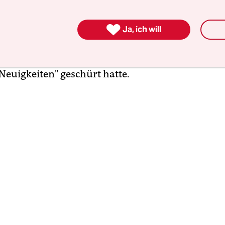
pfel war am Mittwochabend mit der Verabschie
n Schlusserklärung voll unverbindlicher

klärungen zu Ende gegangen. Zuvor hatte als letz
Ja, ich will
äsident Barack Obama die Erwartungen auf kon
gen enttäuscht, die das Weiße Haus mit der An
 Neuigkeiten" geschürt hatte.