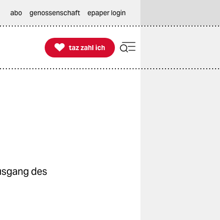
abo
genossenschaft
epaper login

taz zahl ich
taz zahl ich
Ausgang des