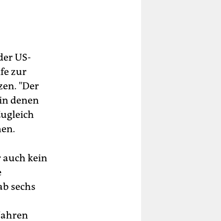
der US-
lfe zur
zen. "Der
 in denen
Zugleich
nen.
 auch kein
e
ab sechs
Jahren