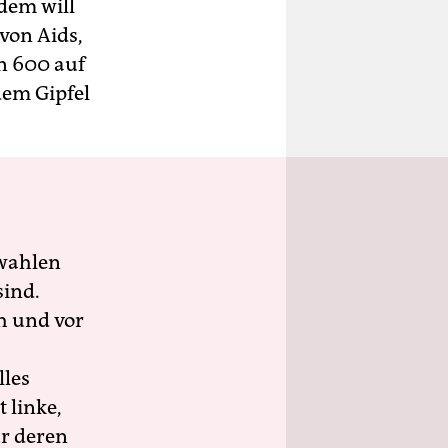
udem will
von Aids,
n 600 auf
dem Gipfel
wahlen
sind.
h und vor
lles
 linke,
ür deren