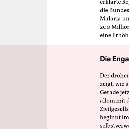
erklärte R
die Bundes
Malaria un
200 Millio
eine Erhöh
Die Enga
Der drohe
zeigt, wie
Gerade jet
allem mit d
Zivilgesell
beginnt im
selbstverw