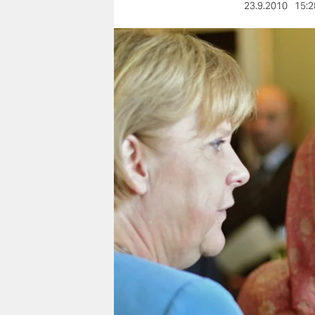
berlin
23.9.2010
15:2
nord
wahrheit
verlag
verlag
veranstaltungen
shop
fragen & hilfe
unterstützen
abo
genossenschaft