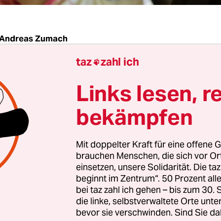
Andreas Zumach
taz
zahl ich

 Der UN-Gipfel zur Umsetzung der Millenniumszie
Links lesen, r
 der Armut ist bei den deutschen
rungsorganisationen (NRO) auf große Enttäusch
bekämpfen
Scharfe Kritik übten die NRO am Auftritt der
erung. Kanzlerin Angela Merkel sei "mit großen
Mit doppelter Kraft für eine offene G
n Händen" nach New York gekommen, erklärte de
brauchen Menschen, die sich vor O
gspolitik deutscher NRO" (VENRO). Ähnlich äuße
einsetzen, unsere Solidarität. Die ta
beginnt im Zentrum“. 50 Prozent a
der Evangelische Entwicklungsdienst sowie die d
bei taz zahl ich gehen – bis zum 30
der Kinderhilfsorganisation "Save the Children"
die linke, selbstverwaltete Orte unte
bevor sie verschwinden. Sind Sie da