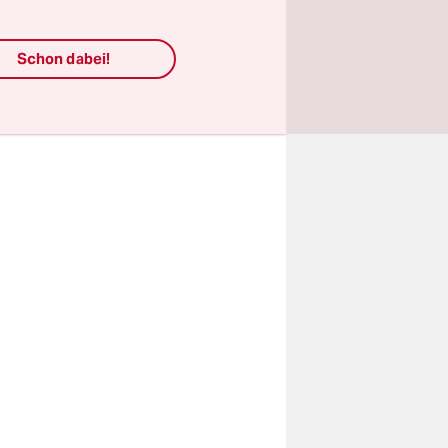
dung einer
ter Redner
Schon dabei!
krete
kündigung