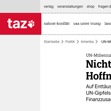
hautnavigation anspringen
hauptinhalt anspringen
footer anspringen
verlag
veranstaltungen
shop
fragen &
nahost-konflikt
usa unter trump
lan

taz zahl ich
taz zahl ich
Startseite
Politik
Amerika
UN-Mi
themen
politik
UN-Milleniu
Nicht
öko
Hoff
gesellschaft
Auf Enttäus
kultur
UN-Gipfels
Finanzzusa
sport