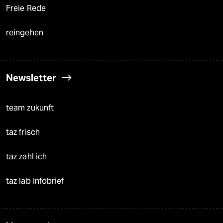
Freie Rede
reingehen
Newsletter
team zukunft
taz frisch
taz zahl ich
taz lab Infobrief