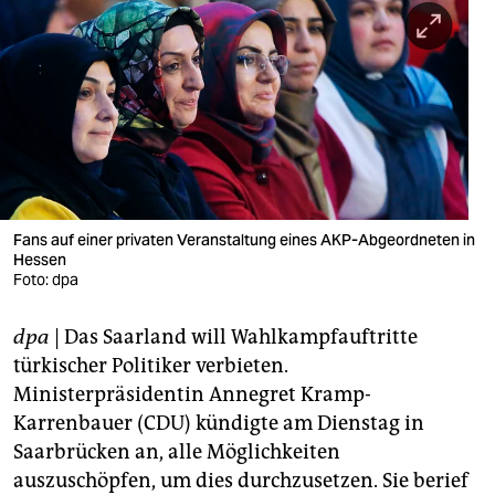
berlin
nord
wahrheit
verlag
verlag
veranstaltungen
Fans auf einer privaten Veranstaltung eines AKP-Abgeordneten in
Hessen
shop
Foto: dpa
fragen & hilfe
dpa
| Das Saarland will Wahlkampfauftritte
türkischer Politiker verbieten.
unterstützen
Ministerpräsidentin Annegret Kramp-
abo
Karrenbauer (CDU) kündigte am Dienstag in
Saarbrücken an, alle Möglichkeiten
genossenschaft
auszuschöpfen, um dies durchzusetzen. Sie berief