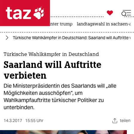

taz zahl ich
nahost-konflikt
usa unter trump
landtagswahl in sachsen-an

taz zahl ich
an
Türkische Wahlkämpfer in Deutschland: Saarland will Auftritte v
taz zahl ich
themen
Türkische Wahlkämpfer in Deutschland
Saarland will Auftritte
politik
verbieten
öko
Die Ministerpräsidentin des Saarlands will „alle
Möglichkeiten ausschöpfen“, um
gesellschaft
Wahlkampfauftritte türkischer Politiker zu
unterbinden.
kultur
sport
14.3.2017
15:55 Uhr
teilen