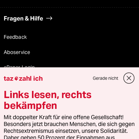
Fragen & Hilfe
Feedback
Aboservice
ePaper Login
taz
zahl ich
Gerade nicht

Downloads für Abonnierende
Links lesen, rechts
bekämpfen
© 2026 taz Verlags und Vertriebs GmbH
Alle Rechte vorbehalten. Bei rechtlichen Fragen oder für Genehmigungen
Mit doppelter Kraft für eine offene Gesellschaft!
wenden Sie sich bitte an
lizenzen@taz.de
Besonders jetzt brauchen Menschen, die sich gegen
Rechtsextremismus einsetzen, unsere Solidarität.
Daher gehen 50 Prozent der Einnahmen aus