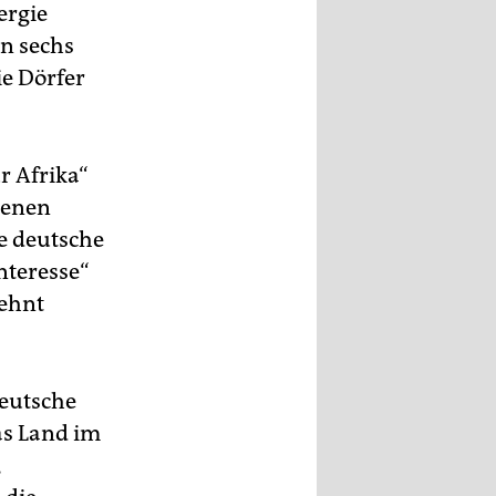
ergie
n sechs
e Dörfer
r Afrika“
genen
e deutsche
nteresse“
lehnt
deutsche
as Land im
,