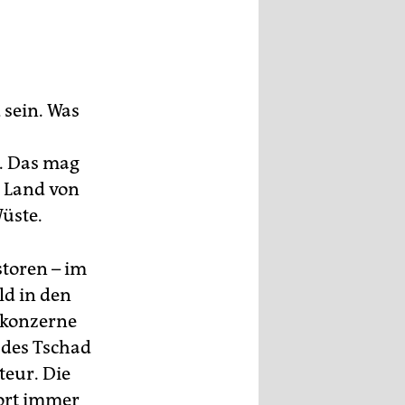
 sein. Was
. Das mag
m Land von
üste.
storen – im
ld in den
lkonzerne
 des Tschad
teur. Die
dort immer