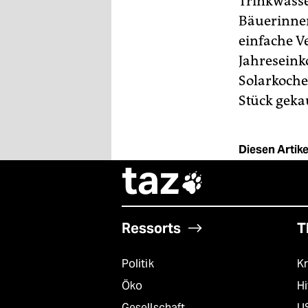
Trinkwasse
Bäuerinnen
einfache Ve
Jahreseink
Solarkoche
Stück geka
Diesen Artikel
taz

Ressorts
T
Politik
Kr
Öko
Hi
Gesellschaft
U