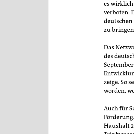
es wirklic
verboten. 
deutschen 
zu bringen
Das Netzwe
des deutsc
September.
Entwicklun
zeige. So 
worden, wei
Auch für So
Förderung.
Haushalt 2