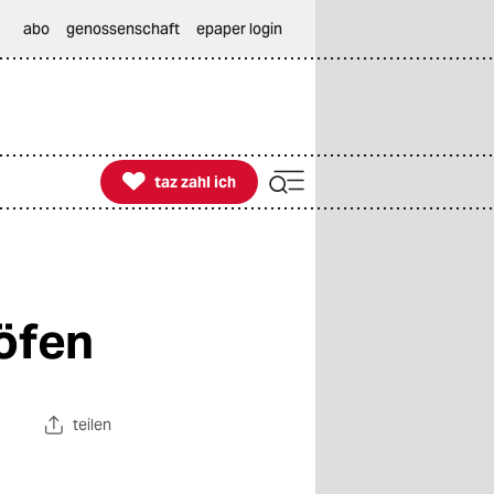
abo
genossenschaft
epaper login

taz zahl ich
taz zahl ich
röfen
teilen