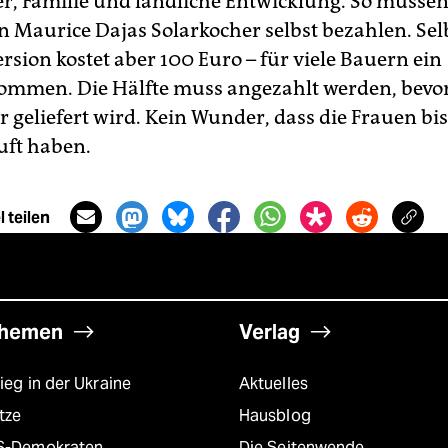
r, Familie und ländliche Entwicklung. So müssen
 Maurice Dajas Solarkocher selbst bezahlen. Selb
rsion kostet aber 100 Euro – für viele Bauern ein
ommen. Die Hälfte muss angezahlt werden, bevor
r geliefert wird. Kein Wunder, dass die Frauen bi
uft haben.
 teilen
hemen
Verlag
ieg in der Ukraine
Aktuelles
tze
Hausblog
S-Demokraten
Die Seitenwende