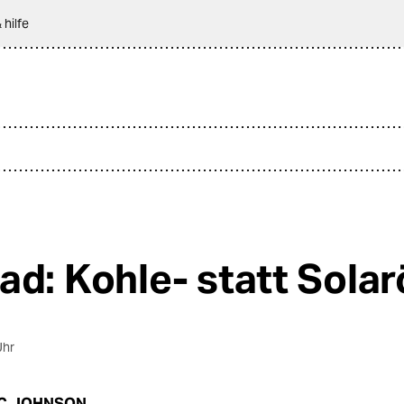
 hilfe
ad: Kohle- statt Sola
Uhr
C JOHNSON