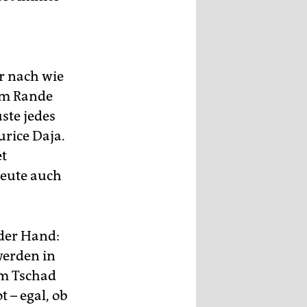
r nach wie
am Rande
ste jedes
urice Daja.
t
Leute auch
 der Hand:
werden in
Im Tschad
 – egal, ob