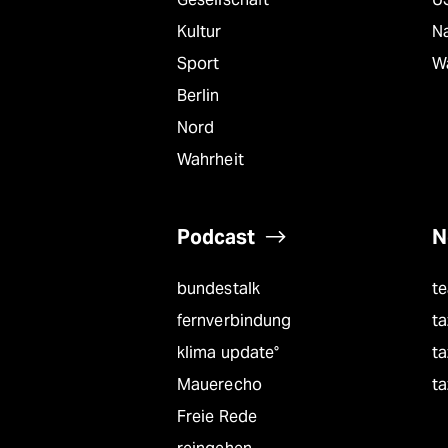
Kultur
Na
Sport
W
Berlin
Nord
Wahrheit
Podcast
N
bundestalk
t
fernverbindung
ta
klima update°
ta
Mauerecho
ta
Freie Rede