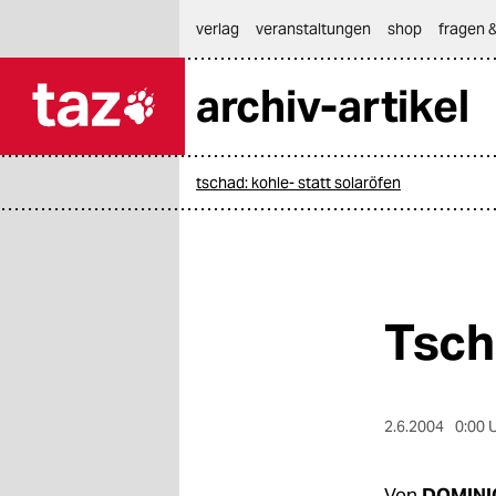
hautnavigation anspringen
hauptinhalt anspringen
footer anspringen
verlag
veranstaltungen
shop
fragen &
archiv-artikel

taz zahl ich
taz zahl ich
tschad: kohle- statt solaröfen
themen
politik
öko
Tsch
gesellschaft
kultur
2.6.2004
0:00 
sport
Von
DOMINI