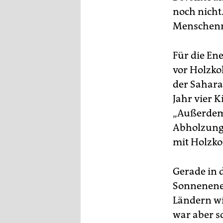
epaper login
noch nicht.
Menschenre
Für die E
vor Holzko
der Sahara 
Jahr vier K
„Außerdem
Abholzung.
mit Holzko
Gerade in 
Sonnenener
Ländern wi
war aber so