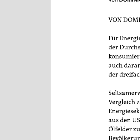
berlin
nord
VON
DOMI
wahrheit
Für Energi
verlag
der Durchs
verlag
konsumiert
auch daran
veranstaltungen
der dreifa
shop
fragen & hilfe
Seltsamerw
Vergleich z
unterstützen
Energiesek
abo
aus den US
Ölfelder zu
genossenschaft
Bevölkerun