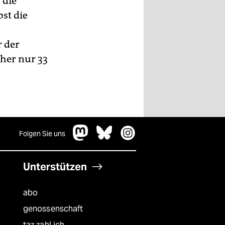
 die
st die
 der
sher nur 33
Folgen Sie uns
Unterstützen
abo
genossenschaft
taz zahl ich