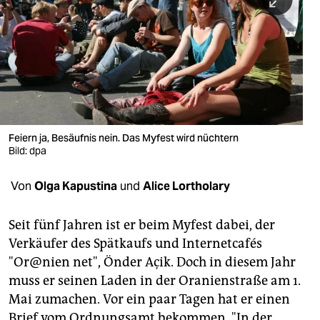
berlin
nord
wahrheit
verlag
verlag
Feiern ja, Besäufnis nein. Das Myfest wird nüchtern
Bild: dpa
veranstaltungen
shop
Von
Olga Kapustina
und
Alice Lortholary
fragen & hilfe
Seit fünf Jahren ist er beim Myfest dabei, der
unterstützen
Verkäufer des Spätkaufs und Internetcafés
"Or@nien net", Önder Açik. Doch in diesem Jahr
abo
muss er seinen Laden in der Oranienstraße am 1.
genossenschaft
Mai zumachen. Vor ein paar Tagen hat er einen
Brief vom Ordnungsamt bekommen. "In der