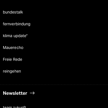
bundestalk
fernverbindung
klima update°
Mauerecho
Freie Rede
reingehen
Newsletter
team zukunft