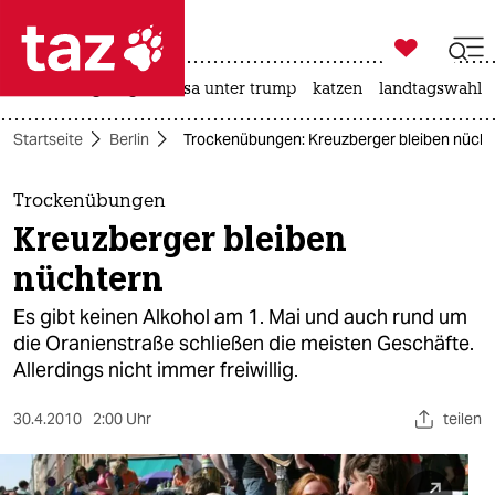

taz zahl ich
hitze
bergsteigen
usa unter trump
katzen
landtagswahl i

taz zahl ich
Startseite
Berlin
Trockenübungen: Kreuzberger bleiben nücht
taz zahl ich
themen
Trockenübungen
Kreuzberger bleiben
politik
nüchtern
öko
Es gibt keinen Alkohol am 1. Mai und auch rund um
die Oranienstraße schließen die meisten Geschäfte.
gesellschaft
Allerdings nicht immer freiwillig.
kultur
30.4.2010
2:00 Uhr
teilen
sport