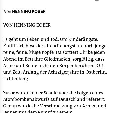
berlin
nord
Von
HENNING KOBER
wahrheit
VON
HENNING KOBER
verlag
Es geht um Leben und Tod. Um Kinderängste.
verlag
Krallt sich böse der alte Affe Angst an noch junge,
reine, feine, kluge Köpfe. Da sortiert Ulrike jeden
veranstaltungen
Abend im Bett ihre Gliedmaßen, sorgfältig, dass
shop
Arme und Beine nicht den Körper berühren. Ort
und Zeit: Anfang der Achtzigerjahre in Ostberlin,
fragen & hilfe
Lichtenberg.
unterstützen
Zuvor wurde in der Schule über die Folgen eines
abo
Atombombenabwurfs auf Deutschland referiert.
genossenschaft
Genau wurde die Verschmelzung von Armen und
Beinen mit dem Rumpf zu einem