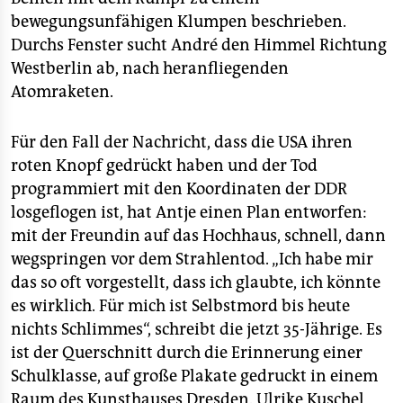
epaper login
bewegungsunfähigen Klumpen beschrieben.
Durchs Fenster sucht André den Himmel Richtung
Westberlin ab, nach heranfliegenden
Atomraketen.
Für den Fall der Nachricht, dass die USA ihren
roten Knopf gedrückt haben und der Tod
programmiert mit den Koordinaten der DDR
losgeflogen ist, hat Antje einen Plan entworfen:
mit der Freundin auf das Hochhaus, schnell, dann
wegspringen vor dem Strahlentod. „Ich habe mir
das so oft vorgestellt, dass ich glaubte, ich könnte
es wirklich. Für mich ist Selbstmord bis heute
nichts Schlimmes“, schreibt die jetzt 35-Jährige. Es
ist der Querschnitt durch die Erinnerung einer
Schulklasse, auf große Plakate gedruckt in einem
Raum des Kunsthauses Dresden. Ulrike Kuschel,