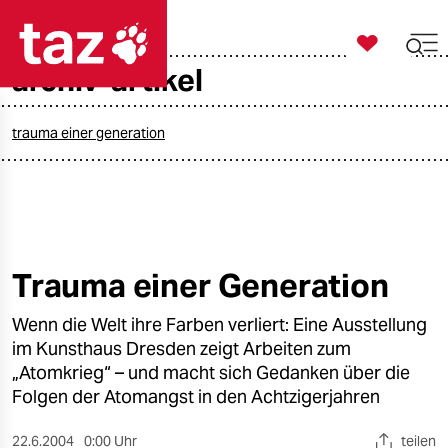

taz zahl ich
archiv-artikel

taz zahl ich
taz zahl ich
trauma einer generation
themen
politik
öko
Trauma einer Generation
gesellschaft
Wenn die Welt ihre Farben verliert: Eine Ausstellung
im Kunsthaus Dresden zeigt Arbeiten zum
kultur
„Atomkrieg“ – und macht sich Gedanken über die
Folgen der Atomangst in den Achtzigerjahren
sport
22.6.2004
0:00 Uhr
teilen