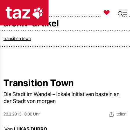

taz zahl ich
archiv-artikel

taz zahl ich
taz zahl ich
transition town
themen
politik
öko
Transition Town
gesellschaft
Die Stadt im Wandel – lokale Initiativen basteln an
der Stadt von morgen
kultur
28.2.2013
0:00 Uhr
teilen
sport
Von
LUKAS DUBRO