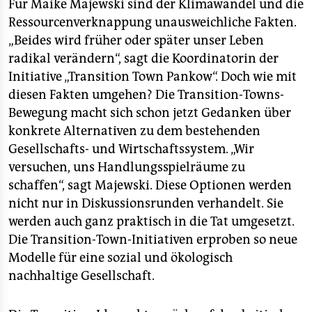
epaper login
Für Maike Majewski sind der Klimawandel und die
■
Transition Town in Berlin
Ressourcenverknappung unausweichliche Fakten.
„Beides wird früher oder später unser Leben
Wer Transition gut findet und mitmachen möchte, der
radikal verändern“, sagt die Koordinatorin der
kann am 3. März zum Vernetzungstreffen in das
Initiative „Transition Town Pankow“. Doch wie mit
Transition-Büro in Pankow kommen, Brehmestraße 6,
Beginn: 16 Uhr
diesen Fakten umgehen? Die Transition-Towns-
Bewegung macht sich schon jetzt Gedanken über
www.transitionberlinbrandenburg.wordpress.com
konkrete Alternativen zu dem bestehenden
Gesellschafts- und Wirtschaftssystem. „Wir
versuchen, uns Handlungsspielräume zu
schaffen“, sagt Majewski. Diese Optionen werden
nicht nur in Diskussionsrunden verhandelt. Sie
werden auch ganz praktisch in die Tat umgesetzt.
Die Transition-Town-Initiativen erproben so neue
Modelle für eine sozial und ökologisch
nachhaltige Gesellschaft.