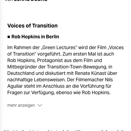
berlin
nord
Voices of Transition
wahrheit
■
Rob Hopkins in Berlin
verlag
Im Rahmen der „Green Lectures“ wird der Film „Voices
verlag
of Transition“ vorgeführt. Zum ersten Mal ist auch
Rob Hopkins, Protagonist aus dem Film und
veranstaltungen
Mitbegründer der Transition-Town-Bewegung, in
Deutschland und diskutiert mit Renate Künast über
shop
nachhaltige Lebensweisen. Der Filmemacher Nils
fragen & hilfe
Aguilar steht im Anschluss an die Vorführung für
Fragen zur Verfügung, ebenso wie Rob Hopkins.
unterstützen
mehr anzeigen
abo
Donnerstag, 28. Februar, Beginn: 19 Uhr, Heinrich-
Böll-Stiftung, Schumannstr. 8 (Eintritt frei)
genossenschaft
www.voicesoftransition.org