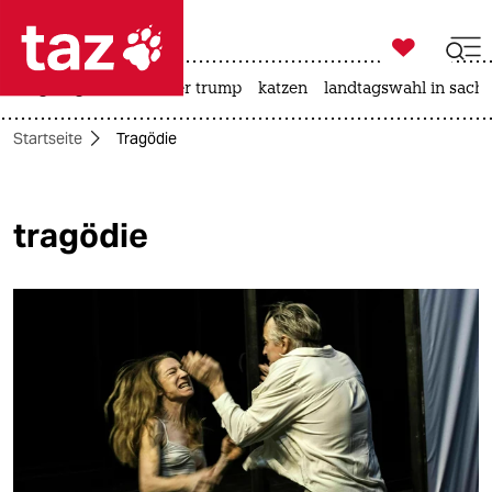

taz zahl ich
bergsteigen
usa unter trump
katzen
landtagswahl in sachs

taz zahl ich
Startseite
Tragödie
taz zahl ich
themen
tragödie
politik
öko
gesellschaft
kultur
sport