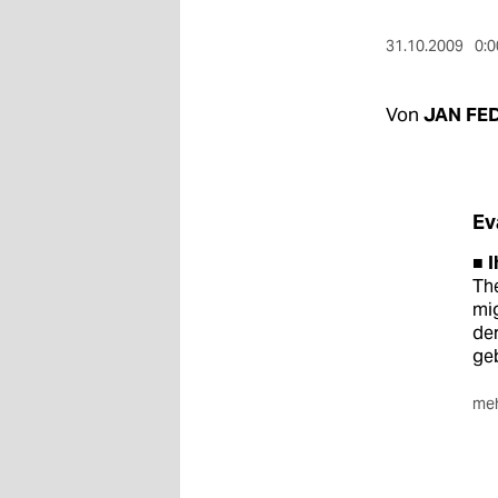
berlin
31.10.2009
0:0
nord
wahrheit
Von
JAN FE
verlag
verlag
Ev
veranstaltungen
■
I
shop
The
mig
fragen & hilfe
der
geb
unterstützen
meh
abo
■
I
Fr
genossenschaft
da