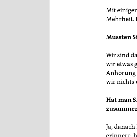
Mit einige
Mehrheit. 
Mussten S
Wir sind d
wir etwas 
Anhörung m
wir nichts 
Hat man Si
zusammenz
Ja, danach
erinnere, 