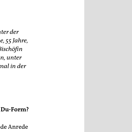
t
ter der
, 55 Jahre,
s
Bischöfin
n, unter
mal in der
en Du-Form?
jede Anrede