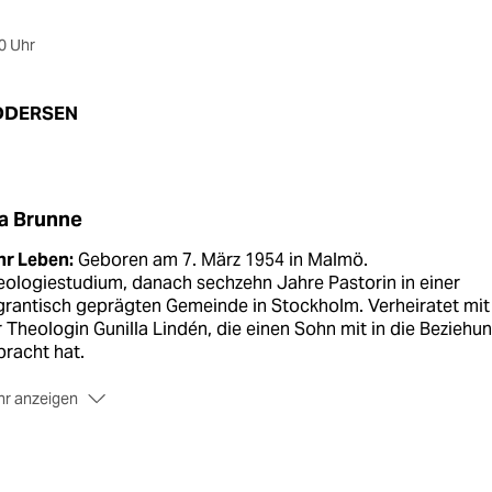
0 Uhr
DDERSEN
a Brunne
hr Leben:
Geboren am 7. März 1954 in Malmö.
ologiestudium, danach sechzehn Jahre Pastorin in einer
rantisch geprägten Gemeinde in Stockholm. Verheiratet mit
 Theologin Gunilla Lindén, die einen Sohn mit in die Beziehu
racht hat.
r anzeigen
hr Amt:
Am 8. November in Uppsala Ordination zur Bischöfin.
ühsommer war sie von den Delegierten der Stockholmer Diöz
zu gewählt worden.