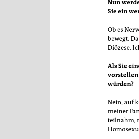
Nun werde
Sie ein we
Ob es Nervo
bewegt. Da
Diözese. Ic
Als Sie ei
vorstellen
würden?
Nein, auf 
meiner Fam
teilnahm, 
Homosexua