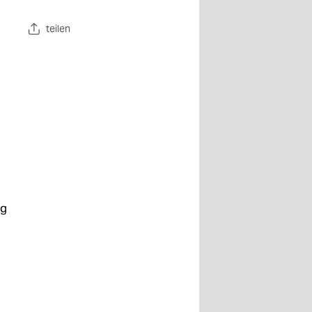
teilen
ng
 Im
ese