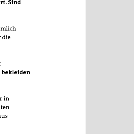
t. Sind
emlich
 die
t
u bekleiden
r in
sten
aus