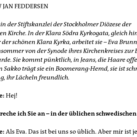
hr Land:
Seit Mai 2009 gilt in Schweden ein geschlechtlich
W JAN FEDDERSEN
utrales Eherecht, vom Parlament gegen die Stimmen der
ristdemokraten verabschiedet. Es heiraten zwei Menschen,
 in der Stiftskanzlei der Stockholmer Diözese der
ht mehr Frau und Mann. Die protestantische Staatskirche ha
h dieser Rechtlichkeit angeschlossen. Die Trauformel ist
n Kirche. In der Klara Södra Kyrkogata, gleich hin
ndiert durch den Spruch „har du skapat människor till din
er schönen Klara Kyrka, arbeitet sie – Eva Brunne
ild“ – „Du hast die Menschen als dein Abbild geschaffen“. Da
ort geben sich einander „äktar maka“, Eheleute, nicht mehr
hsommer von der Synode ihres Kirchenkreises zur 
nn und Frau.
de. Sie kommt pünktlich, in Jeans, die Haare offe
 Sakko trägt sie ein Boomerang-Hemd, sie ist sch
, ihr Lächeln freundlich.
e:
Hej!
preche ich Sie an – in der üblichen schwedisch
e:
Als Eva. Das ist bei uns so üblich. Aber mir ist 