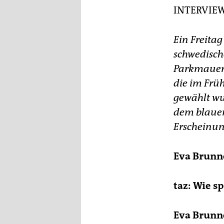
epaper login
■
I
INTERVIE
ne
Ch
Ein Freitag
nic
sic
schwedische
gru
Parkmauer d
avb
Jaw
die im Frü
Ma
gewählt wur
dem blauen
Erscheinung
Eva Brunn
taz: Wie s
Eva Brunn