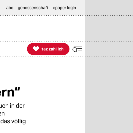
abo
genossenschaft
epaper login

taz zahl ich
taz zahl ich
ern“
ch in der
en
das völlig