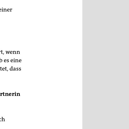
einer
rt, wenn
 es eine
et, dass
artnerin
ch