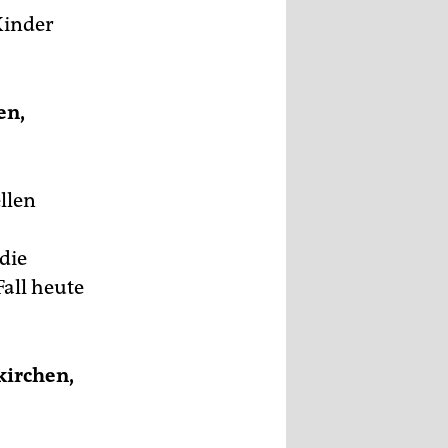
Kinder
en,
llen
die
Fall heute
kirchen,