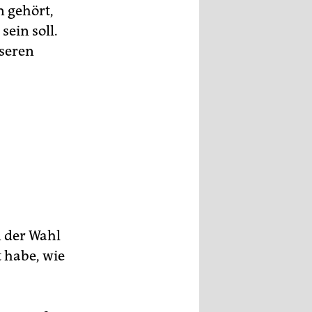
n gehört,
sein soll.
sseren
n der Wahl
t habe, wie