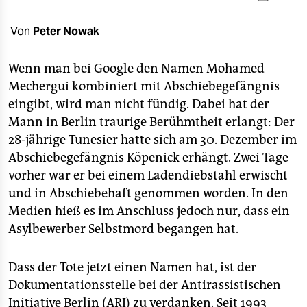
berlin
nord
Von
Peter Nowak
wahrheit
Wenn man bei Google den Namen Mohamed
Mechergui kombiniert mit Abschiebegefängnis
verlag
eingibt, wird man nicht fündig. Dabei hat der
verlag
Mann in Berlin traurige Berühmtheit erlangt: Der
28-jährige Tunesier hatte sich am 30. Dezember im
veranstaltungen
Abschiebegefängnis Köpenick erhängt. Zwei Tage
shop
vorher war er bei einem Ladendiebstahl erwischt
und in Abschiebehaft genommen worden. In den
fragen & hilfe
Medien hieß es im Anschluss jedoch nur, dass ein
unterstützen
Asylbewerber Selbstmord begangen hat.
abo
Dass der Tote jetzt einen Namen hat, ist der
genossenschaft
Dokumentationsstelle bei der Antirassistischen
Initiative Berlin (ARI) zu verdanken. Seit 1993