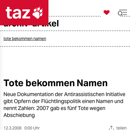

taz zahl ich
archiv-artikel

taz zahl ich
taz zahl ich
tote bekommen namen
themen
politik
öko
Tote bekommen Namen
gesellschaft
Neue Dokumentation der Antirassistischen Initiative
gibt Opfern der Flüchtlingspolitik einen Namen und
kultur
nennt Zahlen: 2007 gab es fünf Tote wegen
Abschiebung
sport
12.3.2008
0:00 Uhr
teilen