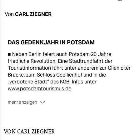
berlin
nord
Von
CARL ZIEGNER
wahrheit
verlag
DAS GEDENKJAHR IN POTSDAM
■ Neben Berlin feiert auch Potsdam 20 Jahre
verlag
friedliche Revolution. Eine Stadtrundfahrt der
veranstaltungen
Touristinformation führt unter anderem zur Glienicker
Brücke, zum Schloss Cecilienhof und in die
shop
„verbotene Stadt“ des KGB. Infos unter
www.potsdamtourismus.de
fragen & hilfe
mehr anzeigen
unterstützen
■ Das KGB-Museum heißt offiziell „Gedenkstätte
Leistikowstraße“. Das ehemalige Gefängnis hat am
abo
Wochenende von 11 bis 17 Uhr geöffnet. Infos über
genossenschaft
die ausschließlich geführten Besuche unter Telefon:
VON CARL ZIEGNER
(03 31) 2 01 15 40.