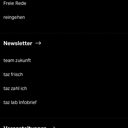
Freie Rede
reingehen
Newsletter
team zukunft
taz frisch
taz zahl ich
taz lab Infobrief