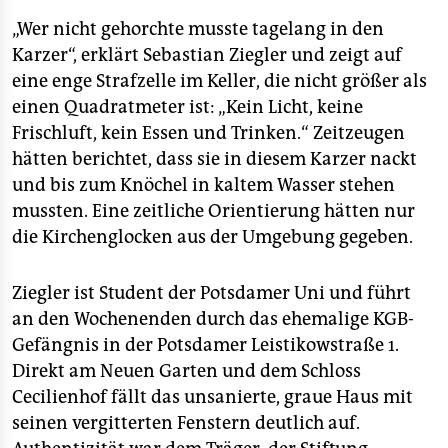
epaper login
■ Ein weiterer Gedenkort ist die Gedenkstätte
„Wer nicht gehorchte musste tagelang in den
Lindenstraße 54: In dem seit 1820 als Gerichtsort und
Karzer“, erklärt Sebastian Ziegler und zeigt auf
Gefängnis benutzten Gebäude wurden von 1952 bis
eine enge Strafzelle im Keller, die nicht größer als
1989 politische Häftlinge der Stasi verhört, gefoltert
einen Quadratmeter ist: „Kein Licht, keine
und jahrelang inhaftiert. Die weitläufige Anlage kann
Frischluft, kein Essen und Trinken.“ Zeitzeugen
dienstags bis sonntags von 10 bis 18 Uhr besichtigt
hätten berichtet, dass sie in diesem Karzer nackt
werden. Tel.: (03 31) 2 89 68 03.
(kl)
und bis zum Knöchel in kaltem Wasser stehen
mussten. Eine zeitliche Orientierung hätten nur
die Kirchenglocken aus der Umgebung gegeben.
Ziegler ist Student der Potsdamer Uni und führt
an den Wochenenden durch das ehemalige KGB-
Gefängnis in der Potsdamer Leistikowstraße 1.
Direkt am Neuen Garten und dem Schloss
Cecilienhof fällt das unsanierte, graue Haus mit
seinen vergitterten Fenstern deutlich auf.