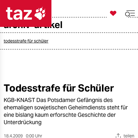

taz zahl ich
archiv-artikel

taz zahl ich
taz zahl ich
todesstrafe für schüler
themen
politik
öko
Todesstrafe für Schüler
gesellschaft
KGB-KNAST Das Potsdamer Gefängnis des
ehemaligen sowjetischen Geheimdiensts steht für
kultur
eine bislang kaum erforschte Geschichte der
Unterdrückung
sport
18.4.2009
0:00 Uhr
teilen