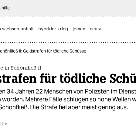
 hilfe
n sachsen-anhalt
hybrider krieg
jemen
ceuta
hönfließ II: Geldstrafen für tödliche Schüsse
 in Schönfließ II
trafen für tödliche Sch
ten 34 Jahren 22 Menschen von Polizsten im Diens
 worden. Mehrere Fälle schlugen so hohe Wellen w
 Schönfließ. Die Strafe fiel aber meist gering aus.
 Uhr