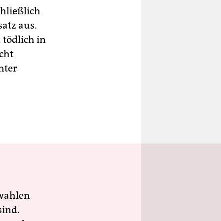
chließlich
satz aus.
 tödlich in
cht
hter
wahlen
sind.