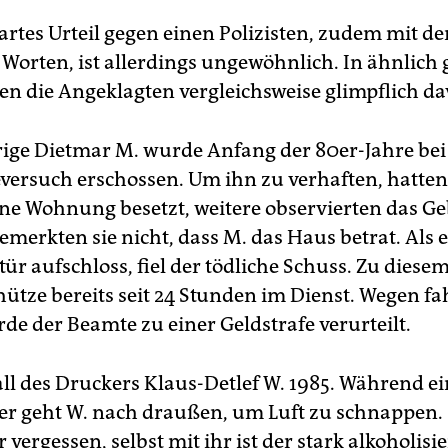
artes Urteil gegen einen Polizisten, zudem mit de
 Worten, ist allerdings ungewöhnlich. In ähnlich 
en die Angeklagten vergleichsweise glimpflich da
rige Dietmar M. wurde Anfang der 80er-Jahre be
ersuch erschossen. Um ihn zu verhaften, hatten
ne Wohnung besetzt, weitere observierten das G
merkten sie nicht, dass M. das Haus betrat. Als e
r aufschloss, fiel der tödliche Schuss. Zu diese
hütze bereits seit 24 Stunden im Dienst. Wegen fa
de der Beamte zu einer Geldstrafe verurteilt.
all des Druckers Klaus-Detlef W. 1985. Während e
ier geht W. nach draußen, um Luft zu schnappen.
er vergessen, selbst mit ihr ist der stark alkoholis