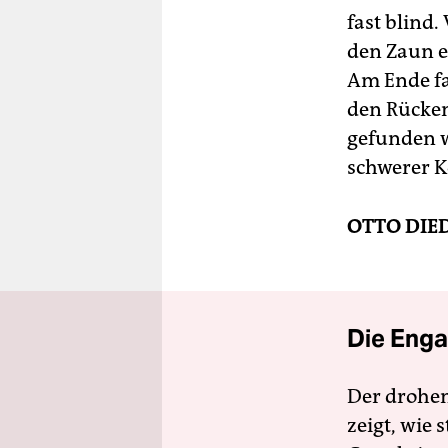
fast blind.
den Zaun e
Am Ende fal
den Rücken
gefunden w
schwerer K
OTTO DIE
Die Enga
Der drohe
zeigt, wie