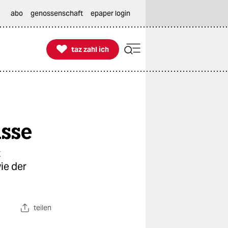
abo
genossenschaft
epaper login

taz zahl ich
taz zahl ich
üsse
t
ie der
teilen