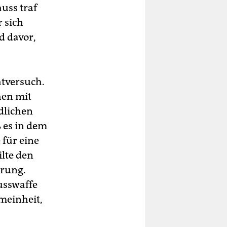
uss traf
r sich
d davor,
htversuch.
hen mit
ödlichen
 es in dem
 für eine
ilte den
hrung.
husswaffe
emeinheit,