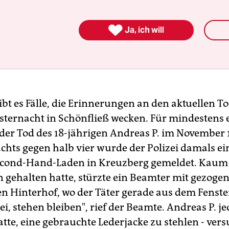

Ja, ich will
bt es Fälle, die Erinnerungen an den aktuellen T
vesternacht in Schönfließ wecken. Für mindestens 
 der Tod des 18-jährigen Andreas P. im November 
achts gegen halb vier wurde der Polizei damals e
econd-Hand-Laden in Kreuzberg gemeldet. Kaum 
gehalten hatte, stürzte ein Beamter mit gezogen
n Hinterhof, wo der Täter gerade aus dem Fenste
zei, stehen bleiben", rief der Beamte. Andreas P. je
tte, eine gebrauchte Lederjacke zu stehlen - vers