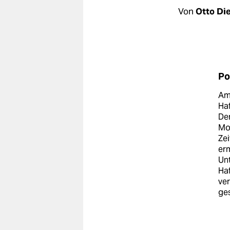
berlin
Von
Otto Di
nord
wahrheit
verlag
Po
verlag
Am 
Ha
veranstaltungen
Der
Mo
shop
Zei
erm
fragen & hilfe
Unt
unterstützen
Haf
ve
abo
ge
genossenschaft