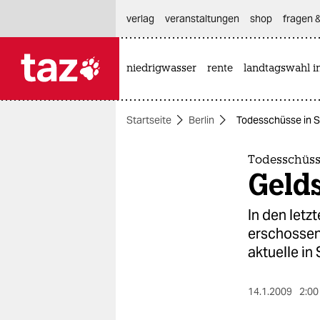
hautnavigation anspringen
hauptinhalt anspringen
footer anspringen
verlag
veranstaltungen
shop
fragen &
niedrigwasser
rente
landtagswahl i

taz zahl ich
taz zahl ich
Startseite
Berlin
Todesschüsse in Sc
themen
politik
Todesschüsse
Gelds
öko
In den letz
gesellschaft
erschossen
aktuelle in
kultur
sport
14.1.2009
2:00