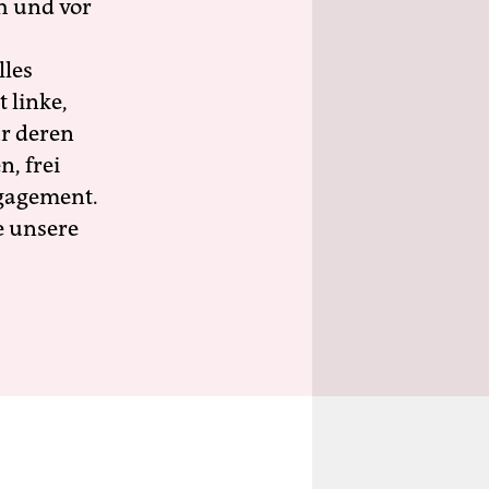
h und vor
lles
 linke,
ür deren
n, frei
ngagement.
e unsere