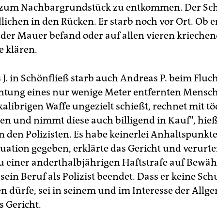
 zum Nachbargrundstück zu entkommen. Der Sch
ichen in den Rücken. Er starb noch vor Ort. Ob e
f der Mauer befand oder auf allen vieren kriechen
ie klären.
 J. in Schönfließ starb auch Andreas P. beim Fluc
chtung eines nur wenige Meter entfernten Mensc
alibrigen Waffe ungezielt schießt, rechnet mit t
en und nimmt diese auch billigend in Kauf", hieß
n den Polizisten. Es habe keinerlei Anhaltspunkte
uation gegeben, erklärte das Gericht und verurte
 einer anderthalbjährigen Haftstrafe auf Bewä
ein Beruf als Polizist beendet. Dass er keine Sc
n dürfe, sei in seinem und im Interesse der Allg
s Gericht.