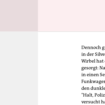
Dennoch gi
in der Sil
Wirbel hat
gesorgt: N
in einen S
Funkwagen 
den dunkle
"Halt, Poli
versucht ha