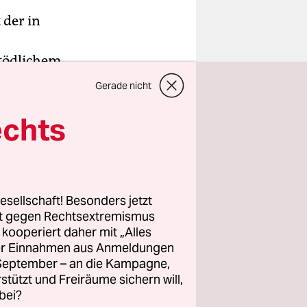
 der in
 tödlichem
hren 22
Gerade nicht
echts
 Die
ffe auf
.
esellschaft! Besonders jetzt
rt gegen Rechtsextremismus
z kooperiert daher mit „Alles
ller Einnahmen aus Anmeldungen
. September – an die Kampagne,
rstützt und Freiräume sichern will,
bei?