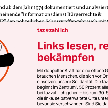
d ab dem Jahr 1974 dokumentiert und analysiert
cheinende "Informationsdienst Bürgerrechte &
LIP" den polizeilichen Schusswaffengebrauch mit
n Berlin sind demnach in den vergangenen 34 Ja
taz
zahl ich

on Polizisten im Dienst erschossen worden. Im
Links lesen, r
leich erscheint diese Zahl nicht besonders hoch.
rgten auch selten für großes Aufsehen, weil Angri
bekämpfen
 zunehmen und immer mehr Täter bewaffnet sind
Mit doppelter Kraft für eine offene G
brauchen Menschen, die sich vor O
einsetzen, unsere Solidarität. Die ta
beginnt im Zentrum“. 50 Prozent a
bei taz zahl ich gehen – bis zum 30
die linke, selbstverwaltete Orte unte
bevor sie verschwinden. Sind Sie da