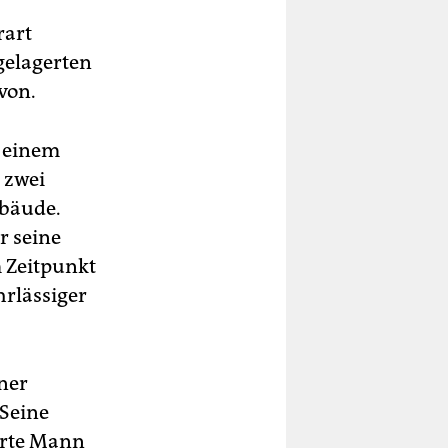
rart
gelagerten
von.
i einem
 zwei
ebäude.
r seine
m Zeitpunkt
hrlässiger
iner
 Seine
ierte Mann