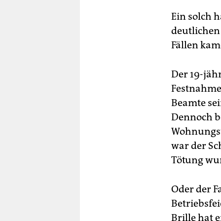
Ein solch h
deutlichen
Fällen kam
Der 19-jäh
Festnahmev
Beamte sei
Dennoch be
Wohnungstü
war der Sc
Tötung wur
Oder der F
Betriebsfe
Brille hat 