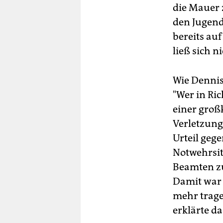
die Mauer
den Jugendl
bereits au
ließ sich n
Wie Dennis
"Wer in Ri
einer großk
Verletzung
Urteil gege
Notwehrsit
Beamten zu
Damit war s
mehr trage
erklärte da