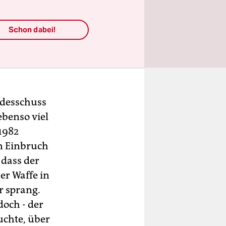
Schon dabei!
odesschuss
ebenso viel
1982
in Einbruch
dass der
er Waffe in
r sprang.
doch - der
uchte, über