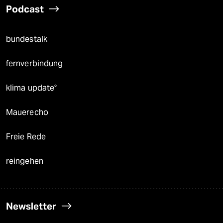
Podcast
bundestalk
fernverbindung
klima update°
Mauerecho
Freie Rede
reingehen
Newsletter