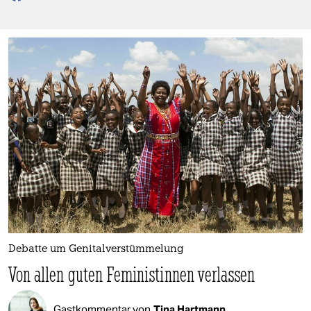
berlin
nord
wahrheit
verlag
verlag
veranstaltungen
shop
fragen & hilfe
unterstützen
Debatte um Genitalverstümmelung
abo
Von allen guten Feministinnen verlassen
genossenschaft
Gastkommentar von
Tina Hartmann