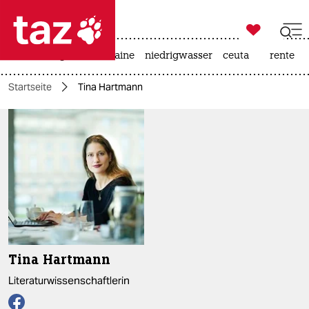

taz zahl ich
hitze
krieg in der ukraine
niedrigwasser
ceuta
rente

taz zahl ich
Startseite
Tina Hartmann
taz zahl ich
themen
politik
öko
gesellschaft
kultur
Tina Hartmann
sport
Literaturwissenschaftlerin