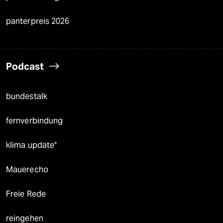
panterpreis 2026
Podcast
bundestalk
fernverbindung
klima update°
Mauerecho
Freie Rede
reingehen