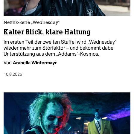
berlin
nord
Netflix-Serie „Wednesday“
wahrheit
Kalter Blick, klare Haltung
verlag
Im ersten Teil der zweiten Staffel wird „Wednesday“
wieder mehr zum Störfaktor – und bekommt dabei
verlag
Unterstützung aus dem „Addams“-Kosmos.
Von
Arabella Wintermayr
veranstaltungen
10.8.2025
shop
fragen & hilfe
unterstützen
abo
genossenschaft