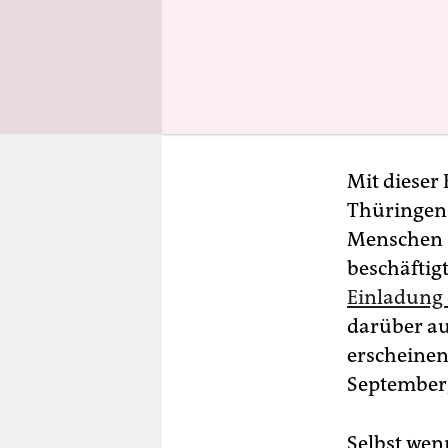
Br
Sti
fin
Mit dieser 
Thüringen 
Menschen z
beschäftigt
Einladung 
darüber au
erscheinen
September,
Selbst wenn