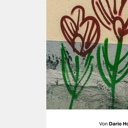
berlin
nord
wahrheit
verlag
verlag
veranstaltungen
shop
fragen & hilfe
unterstützen
abo
genossenschaft
Von
Dario H