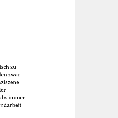
isch zu
en zwar
aziszene
ier
lubs
immer
endarbeit