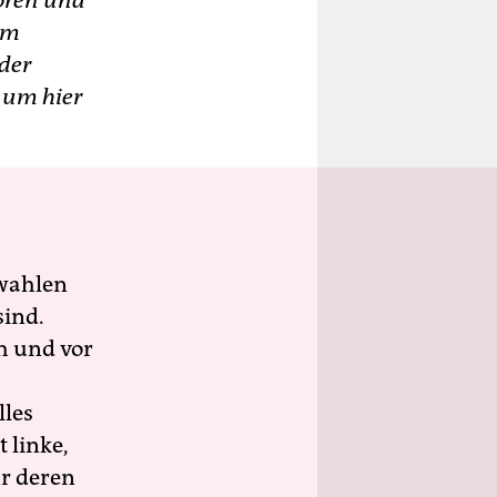
boren und
um
 der
 um hier
wahlen
sind.
h und vor
lles
 linke,
ür deren