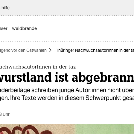
 hilfe
sser
waldbrände
ugend vor den Ostwahlen
Thüringer NachwuchsautorInnen in der taz
achwuchsautorInnen in der taz
urstland ist abgebrann
nderbeilage schreiben junge Au­to­r:in­nen nicht übe
gen. Ihre Texte werden in diesem Schwerpunkt ges
3 Uhr