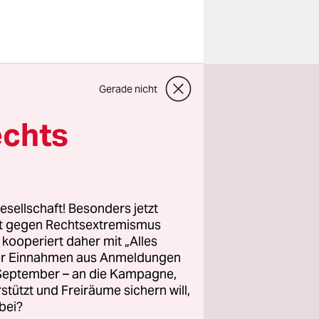
e und
Gerade nicht
r AfD auch
echts
 und
im
esellschaft! Besonders jetzt
weit.
rt gegen Rechtsextremismus
z kooperiert daher mit „Alles
ller Einnahmen aus Anmeldungen
. September – an die Kampagne,
rstützt und Freiräume sichern will,
bei?
d