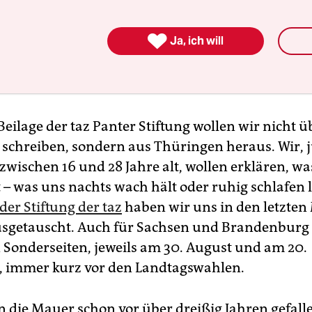
andenburg im Rahmen eines Online-Workshops der
taz Pante
ftung
entstandenen
Ostjugend-Dossier
, das durch Spenden

anziert wird:
taz.de/spenden
Ja, ich will
Beilage der taz Panter Stiftung wollen wir nicht ü
schreiben, sondern aus Thüringen heraus. Wir, 
wischen 16 und 28 Jahre alt, wollen erklären, wa
 – was uns nachts wach hält oder ruhig schlafen l
der Stiftung der taz
haben wir uns in den letzte
sgetauscht. Auch für Sachsen und Brandenburg
 Sonderseiten, jeweils am 30. August und am 20.
 immer kurz vor den Landtagswahlen.
 die Mauer schon vor über dreißig Jahren gefalle