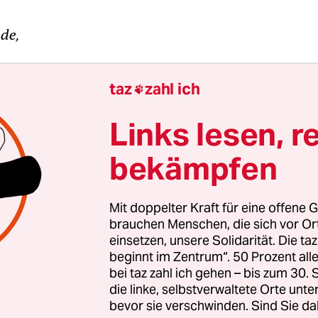
de,
 man nicht alles über Thüringen zu wissen. Klöß
taz
zahl ich

 Weimarer Klassik und Bauhaus, ein linker
äsident und ein Liberaler, der es mit Stimmen de
Links lesen, r
lte. Ein lebenswertes Bundesland mit viel Natur
bekämpfen
trächtigen Orten. Aber auch ein Bundesland mit
ng, brennenden Häusern von Lokalpolitikern,
ern und Rechtsextremisten auf der Straße und 
Mit doppelter Kraft für eine offene G
 Das schafft regelmäßig Aufmerksamkeit bundes
brauchen Menschen, die sich vor O
einsetzen, unsere Solidarität. Die ta
beginnt im Zentrum“. 50 Prozent a
bei taz zahl ich gehen – bis zum 30
tjugend-Dossiers
die linke, selbstverwaltete Orte unte
bevor sie verschwinden. Sind Sie da
 Text ist aus einem zu den Wahlen in Thüringen, Sachsen un