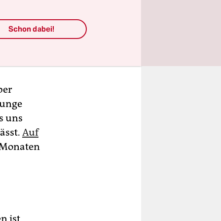
r
Schon dabei!
ber
junge
s uns
ässt.
Auf
n Monaten
n ist,