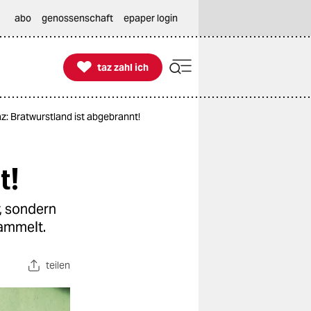
abo
genossenschaft
epaper login

taz zahl ich
taz zahl ich
: Bratwurstland ist abgebrannt!
t!
r, sondern
ammelt.
teilen