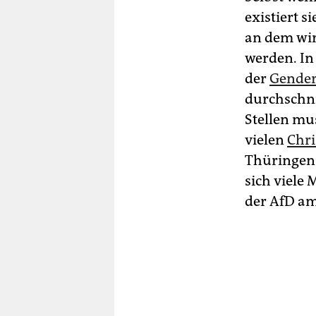
existiert s
an dem wir
werden. In
der
Gender
durchschni
Stellen mu
vielen
Chri
Thüringen 
sich viele
der AfD a