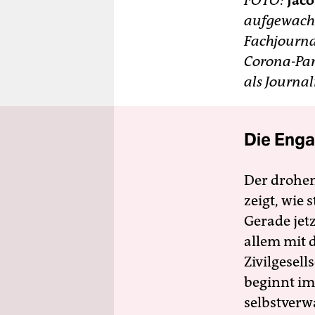
FOTO:
Jac
aufgewach
Fachjournal
Corona-Pan
als Journal
Die Enga
Der drohe
zeigt, wie
Gerade jet
allem mit d
Zivilgesell
beginnt im
selbstverw