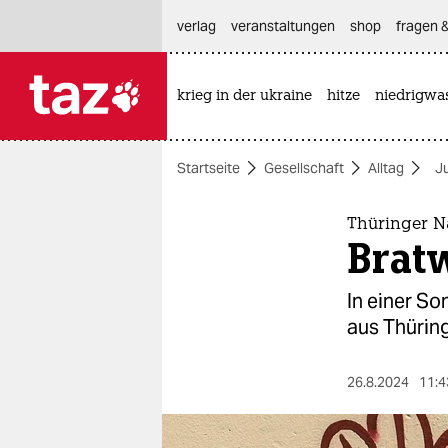
hautnavigation anspringen
hauptinhalt anspringen
footer anspringen
verlag
veranstaltungen
shop
fragen &
krieg in der ukraine
hitze
niedrigwa

taz zahl ich
taz zahl ich
Startseite
Gesellschaft
Alltag
J
themen
politik
Thüringer N
Bratw
öko
In einer So
gesellschaft
aus Thürin
kultur
26.8.2024
11:4
sport