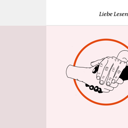
epaper login
Liebe Lesen
was glaubt
Bratwurst,
Ministerpr
werden wol
geschichts
Abwanderu
Reichsbürg
Parlament.
Os
Der