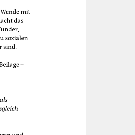
er Wende mit
macht das
Wunder,
u sozialen
 sind.
Beilage –
als
sgleich