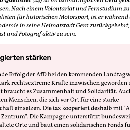
ob Queißner
(24) ist im ostthüringischen Gera ge
sen. Nach einem Volontariat und Fernstudium z
isten für historischen Motorsport, ist er während
demie in seine Heimatstadt Gera zurückgekehrt,
ist und Fotograf aktiv zu sein.
gierten stärken
nde Erfolg der AfD bei den kommenden Landtags
 stark rechtsextreme Kräfte inzwischen geworden 
zt braucht es Zusammenhalt und Solidarität. Auc
en Menschen, die sich vor Ort für eine starke
schaft einsetzen. Die taz kooperiert deshalb mit "A
 Zentrum". Die Kampagne unterstützt bundesweit
altete Orte und baut einen solidarischen Fonds f