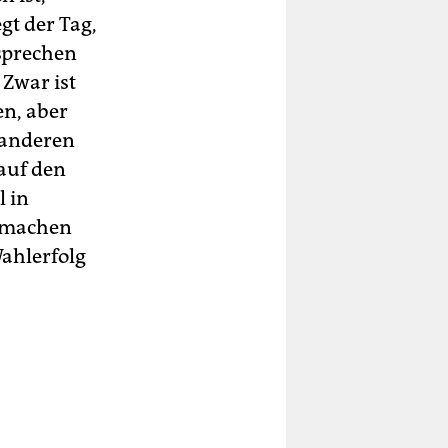
gt der Tag,
sprechen
 Zwar ist
en, aber
 anderen
auf den
l in
n machen
Wahlerfolg