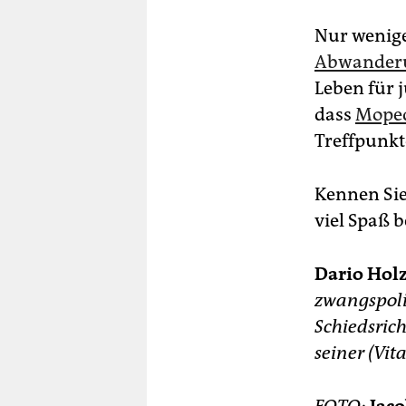
Nur wenige 
Abwanderu
Leben für 
dass
Moped
Treffpunkt
Kennen Sie
viel Spaß 
Dario Hol
zwangspolit
Schiedsric
seiner (Vit