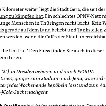
Kilometer weiter liegt die Stadt Gera, die seit d
ng zu kämpfen hat
. Ein schlechtes ÖPNV-Netz 
junge Menschen in Thüringen nicht leicht. Kein 
s gerade auf dem Land
beliebt und
Tankstellen
z
en werden, wenn die Cafés der Stadt unerreichbar
 die
Unstrut
? Den Fluss finden Sie auch in dieser 
beim Lesen.
z
(22), in Dresden geboren und durch PEGIDA
isiert, ging es zum Studium nach Jena, wo er sich 
hter jedes Wochenende bepöbeln lässt und zum Au
a-)Cola-Sucht nachgeht.