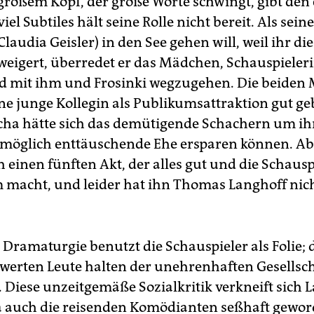
roßem Kopf, der große Worte schwingt, gibt den 
iel Subtiles hält seine Rolle nicht bereit. Als sein
laudia Geisler) in den See gehen will, weil ihr die
rweigert, überredet er das Mädchen, Schauspieler
d mit ihm und Frosinki wegzugehen. Die beiden
ne junge Kollegin als Publikumsattraktion gut g
ha hätte sich das demütigende Schachern um ihr
möglich enttäuschende Ehe ersparen können. Abe
h einen fünften Akt, der alles gut und die Schausp
 macht, und leider hat ihn Thomas Langhoff nic
.
 Dramaturgie benutzt die Schauspieler als Folie; 
werten Leute halten der unehrenhaften Gesellsc
. Diese unzeitgemäße Sozialkritik verkneift sich 
a auch die reisenden Komödianten seßhaft gewor