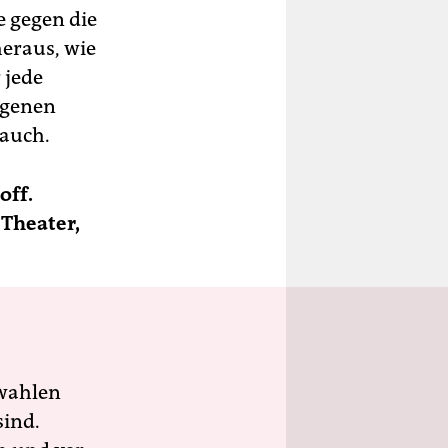
 gegen die
heraus, wie
 jede
igenen
 auch.
off.
 Theater,
wahlen
sind.