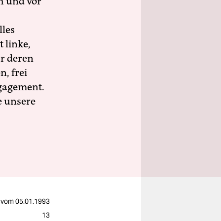
h und vor
lles
 linke,
ür deren
n, frei
ngagement.
e unsere
vom
05.01.1993
13