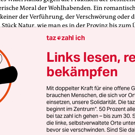
erische Moral der Wohlhabenden. Ein romantisch
 keiner der Verführung, der Verschwörung oder d
n Stück Natur, wie man es in der Provinz bis zum
taz
zahl ich

 Komödie zielte auf die Heuchelei der Leute mit G
Links lesen, r
der Leute ohne Geld. Und die einen haben die Heu
bekämpfen
rdient, wie die reiche Witwe und ihr armer jugen
 Ein Menschenschlag aber existiert, der das Schö
ge hochhält, stets die Fahne der Wahrheit vorant
Mit doppelter Kraft für eine offene G
brauchen Menschen, die sich vor O
 der Schauspieler, der Tragöde. Es kommt so: Die
einsetzen, unsere Solidarität. Die ta
erin hat einen Neffen, der Schauspieler ist – noc
beginnt im Zentrum“. 50 Prozent a
vinzschauspieler. Den verschlägt es mitsamt ein
bei taz zahl ich gehen – bis zum 30
ittellos in ihr Haus. Melankolow heißt der eine
die linke, selbstverwaltete Orte unte
bevor sie verschwinden. Sind Sie da
hemd am Leib, Frosinki der andere und hat rotg