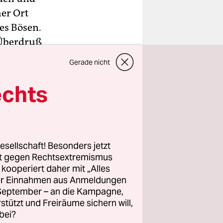
er Ort
es Bösen.
 Überdruß
Gerade nicht
eld und die
echts
chelei der
dlicher
ne und das
rägt: der
esellschaft! Besonders jetzt
rt gegen Rechtsextremismus
z kooperiert daher mit „Alles
h schlimmer
ller Einnahmen aus Anmeldungen
em
. September – an die Kampagne,
 und trägt
rstützt und Freiräume sichern will,
bei?
efärbte