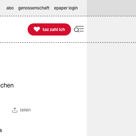
abo
genossenschaft
epaper login

taz zahl ich
taz zahl ich
schen
teilen
s