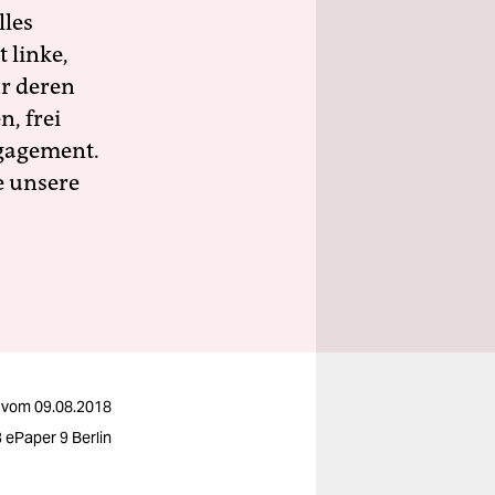
lles
 linke,
ür deren
n, frei
ngagement.
e unsere
vom
09.08.2018
 ePaper 9 Berlin