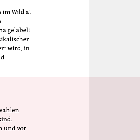
 im Wild at
n
na gelabelt
ikalischer
rt wird, in
nd
wahlen
sind.
h und vor