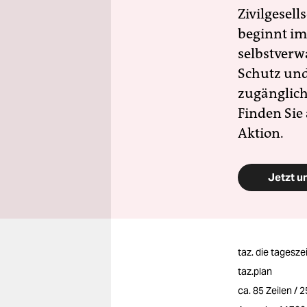
Zivilgesell
beginnt im
selbstverw
Schutz und 
zugänglich
Finden Sie
Aktion.
Jetzt u
taz. die tagesze
taz.plan
ca. 85 Zeilen / 