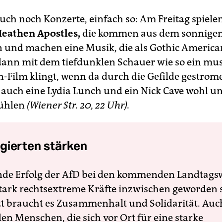
uch noch Konzerte, einfach so: Am Freitag spielen
eathen Apostles,
die kommen aus dem sonnige
n und machen eine Musik, die als Gothic America
dann mit dem tiefdunklen Schauer wie so ein mus
-Film klingt, wenn da durch die Gefilde gestrome
 auch eine Lydia Lunch und ein Nick Cave wohl u
fühlen
(Wiener Str. 20, 22 Uhr).
gierten stärken
nde Erfolg der AfD bei den kommenden Landtags
 stark rechtsextreme Kräfte inzwischen geworden 
zt braucht es Zusammenhalt und Solidarität. Auc
en Menschen, die sich vor Ort für eine starke