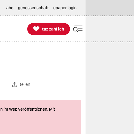
abo
genossenschaft
epaper login

taz zahl ich
taz zahl ich
teilen