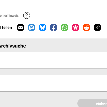
ehlerhinweis
 teilen
Archivsuche
 alle Pflichtfelder (*) aus, um fortfahren zu können.