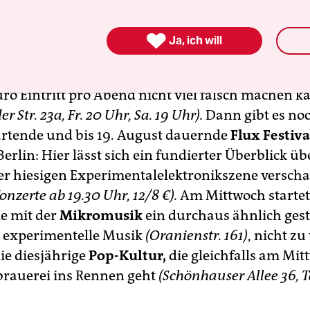
l, das sich
Digital in Berlin
am Freitag und Sams
rei zum Zehnjährigen gönnt, da darf man tatsä

Ja, ich will
Katze im Sack kaufen, weil man hier, wie Kollegin
er vorn in ihrem Text zu dem Festival schreibt, b
uro Eintritt pro Abend nicht viel falsch machen k
r Str. 23a, Fr. 20 Uhr, Sa. 19 Uhr).
Dann gibt es no
rtende und bis 19. August dauernde
Flux Festiva
rlin: Hier lässt sich ein fundierter Überblick üb
er hiesigen Experimentalelektronikszene versch
 Konzerte ab 19.30 Uhr, 12/8 €).
Am Mittwoch startet
e mit der
Mi­kro­musik
ein durchaus ähnlich ges
ür experimentelle Musik
(Ora­nien­str. 161)
, nicht zu
ie diesjährige
Pop-Kultur,
die gleichfalls am Mit
brauerei ins Rennen geht
(Schönhauser Allee 36, T