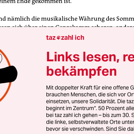
einem Ende gekommen ist.
sind nämlich die musikalische Währung des Somm
sen sich über einen Genrekamm scheren, ander
piell möglichst offen – aber alle Festivals eint, das
taz
zahl ich

el von A zu B, im vergleichenden Hören von meh
Links lesen, r
en Positionen, so ein Festival zum Festival wird.
bekämpfen
ssermusik
im Haus der Kulturen der Welt hat m
Langstreckenfestival. Ende Juli war Start, und bis 
Mit doppelter Kraft für eine offene G
d dort noch der britische Beitrag zum Pop gewürd
brauchen Menschen, die sich vor O
ssermusik auch lässig über die Bande gespielt wi
einsetzen, unsere Solidarität. Die ta
 zum Beispiel bei Mitch & Mitch hören kann, d
beginnt im Zentrum“. 50 Prozent a
n Ensemble aus Polen, das eine zickig tanzbare Pr
bei taz zahl ich gehen – bis zum 30
die linke, selbstverwaltete Orte unte
ik im Programm hat
(John-Foster-Dulles-Allee 10
bevor sie verschwinden. Sind Sie da
 nichts im Speziellen empfehlen will man eigentl