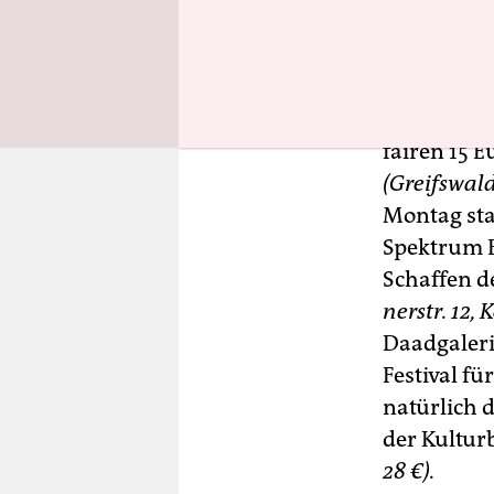
dem Festiva
Musikbraue
ruhig die 
Grimm weit
fairen 15 E
(Greifswalde
Montag sta
Spektrum Be
Schaffen d
ner­str. 12,
Daadgaleri
Festival f
natürlich d
der Kultur
28 €).