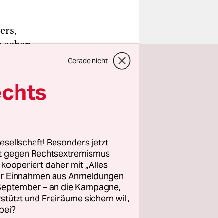
ers,
e geben
s erst im
Gerade nicht
reren
echts
an dabei
Mitte
esellschaft! Besonders jetzt
igt, der
rt gegen Rechtsextremismus
rd, wie man
z kooperiert daher mit „Alles
em
ller Einnahmen aus Anmeldungen
og­rock-
. September – an die Kampagne,
rstützt und Freiräume sichern will,
, 19 Uhr,
bei?
ich bei