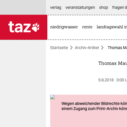
hautnavigation anspringen
hauptinhalt anspringen
footer anspringen
verlag
veranstaltungen
shop
fragen &
niedrigwasser
rente
landtagswahl i

taz zahl ich
taz zahl ich
Startseite
Archiv-Artikel
Thomas Ma
themen
politik
Thomas Mauc
öko
9.8.2018
0:00 
gesellschaft
kultur
sport