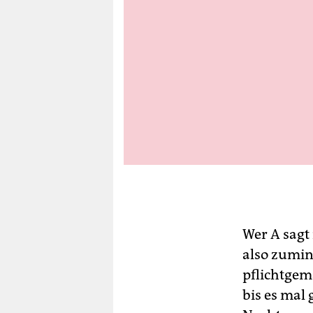
berlin
nord
wahrheit
verlag
verlag
veranstaltungen
shop
fragen & hilfe
unterstützen
Wer A sagt 
also zumin
abo
pflichtgem
genossenschaft
bis es mal 