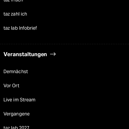
taz zahl ich
taz lab Infobrief
Veranstaltungen
Demnächst
Vor Ort
Live im Stream
Vergangene
taz lab 2027