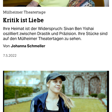
berlin
nord
Mülheimer Theatertage
Kritik ist Liebe
wahrheit
Ihre Heimat ist der Widerspruch: Sivan Ben Yishai
verlag
oszilliert zwischen Drastik und Präzision. Ihre Stücke sind
auf den Mülheimer Theatertagen zu sehen.
verlag
Von
Johanna Schmeller
veranstaltungen
7.5.2022
shop
fragen & hilfe
unterstützen
abo
genossenschaft