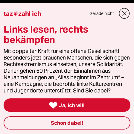
taz
zahl ich
Mehr taz Angebote
Gerade nicht

Links lesen, rechts
Reisen
bekämpfen
Kantine
Mit doppelter Kraft für eine offene Gesellschaft!
Besonders jetzt brauchen Menschen, die sich gegen
Shop
Rechtsextremismus einsetzen, unsere Solidarität.
Daher gehen 50 Prozent der Einnahmen aus
Neuanmeldungen an „Alles beginnt im Zentrum“ –
Anzeigen
eine Kampagne, die bedrohte linke Kulturzentren
und Jugendorte unterstützt. Sind Sie dabei?

Fragen & Hilfe
Ja, ich will
Feedback
Schon dabei!