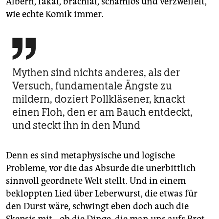
Albern, fäkal, brachial, schamlos und verzweifelt,
wie echte Komik immer.

Mythen sind nichts anderes, als der
Versuch, fundamentale Ängste zu
mildern, doziert Pollkläsener, knackt
einen Floh, den er am Bauch entdeckt,
und steckt ihn in den Mund
Denn es sind metaphysische und logische
Probleme, vor die das Absurde die unerbittlich
sinnvoll geordnete Welt stellt. Und in einem
bekloppten Lied über Leberwurst, die etwas für
den Durst wäre, schwingt eben doch auch die
Skepsis mit, „ob die Dinge, die man uns aufs Brot