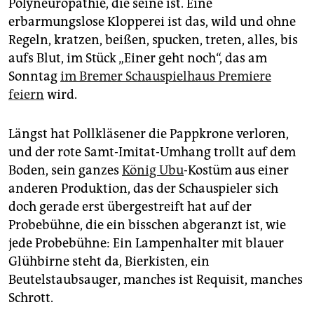
Polyneuropathie, die seine ist. Eine
epaper login
erbarmungslose Klopperei ist das, wild und ohne
Regeln, kratzen, beißen, spucken, treten, alles, bis
aufs Blut, im Stück „Einer geht noch“, das am
Sonntag
im Bremer Schauspielhaus Premiere
feiern
wird.
Längst hat Pollkläsener die Papp­krone verloren,
und der rote Samt-Imitat-Umhang trollt auf dem
Boden, sein ganzes
König Ubu
-Kostüm aus einer
anderen Produktion, das der Schauspieler sich
doch gerade erst übergestreift hat auf der
Probebühne, die ein bisschen abgeranzt ist, wie
jede Probebühne: Ein Lampenhalter mit blauer
Glühbirne steht da, Bierkisten, ein
Beutelstaubsauger, manches ist Requisit, manches
Schrott.