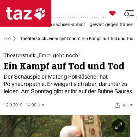

taz zahl ich
hitze
landtagswahl in sachsen-anhalt
gewalt gegen frauen

taz zahl ich
Nord
Theaterstück „Einer geht noch“: Ein Kampf auf Tod und Tod
taz zahl ich
themen
Theaterstück „Einer geht noch“
Ein Kampf auf Tod und Tod
politik
Der Schauspieler Mateng Pollkläsener hat
öko
Polyneuropathie. Er weigert sich aber, darunter zu
leiden. Am Sonntag gibt er ihr auf der Bühne Saures.
gesellschaft
12.9.2019
14:00 Uhr
teilen
kultur
sport