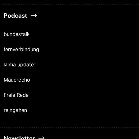
Podcast
bundestalk
fernverbindung
klima update°
Mauerecho
Freie Rede
reingehen
Newsletter