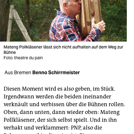
berlin
nord
wahrheit
verlag
Mateng Pollkläsener lässt sich nicht aufhalten auf dem Weg zur
Bühne
verlag
Foto: theatre du pain
veranstaltungen
Aus Bremen
Benno Schirrmeister
shop
fragen & hilfe
Diesen Moment wird es also geben, im Stück.
Irgendwann werden die beiden ineinander
unterstützen
verknäult und verbissen über die Bühnen rollen.
Oben, dann unten, dann wieder oben: Mateng
abo
Pollkläsener, der sich selbst spielt. Und in ihn
genossenschaft
verhakt und verklammert: PNP, also die