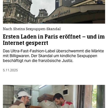
berlin
nord
wahrheit
Nach Sheins Sexpuppen-Skandal
verlag
Ersten Laden in Paris eröffnet – und im
Internet gesperrt
verlag
Das Ultra-Fast-Fashion-Label überschwemmt die Märkte
veranstaltungen
mit Billigwaren. Der Skandal um kindliche Sexpuppen
beschäftigt nun die französische Justiz.
shop
5.11.2025
fragen & hilfe
unterstützen
abo
genossenschaft