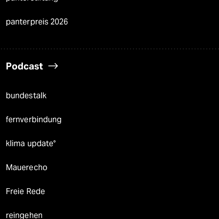
panterpreis 2026
Podcast
bundestalk
fernverbindung
klima update°
Mauerecho
Freie Rede
reingehen