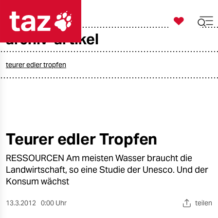

taz zahl ich
archiv-artikel

taz zahl ich
taz zahl ich
teurer edler tropfen
themen
politik
öko
Teurer edler Tropfen
gesellschaft
RESSOURCEN Am meisten Wasser braucht die
Landwirtschaft, so eine Studie der Unesco. Und der
kultur
Konsum wächst
sport
13.3.2012
0:00 Uhr
teilen