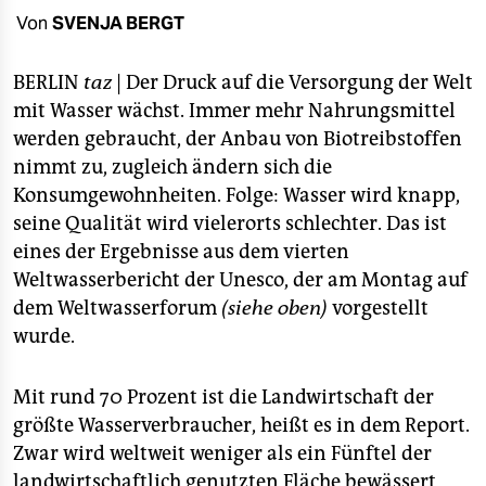
berlin
Von
SVENJA BERGT
nord
BERLIN
taz
| Der Druck auf die Versorgung der Welt
wahrheit
mit Wasser wächst. Immer mehr Nahrungsmittel
werden gebraucht, der Anbau von Biotreibstoffen
verlag
nimmt zu, zugleich ändern sich die
verlag
Konsumgewohnheiten. Folge: Wasser wird knapp,
seine Qualität wird vielerorts schlechter. Das ist
veranstaltungen
eines der Ergebnisse aus dem vierten
shop
Weltwasserbericht der Unesco, der am Montag auf
dem Weltwasserforum
(siehe oben)
vorgestellt
fragen & hilfe
wurde.
unterstützen
Mit rund 70 Prozent ist die Landwirtschaft der
abo
größte Wasserverbraucher, heißt es in dem Report.
genossenschaft
Zwar wird weltweit weniger als ein Fünftel der
landwirtschaftlich genutzten Fläche bewässert,