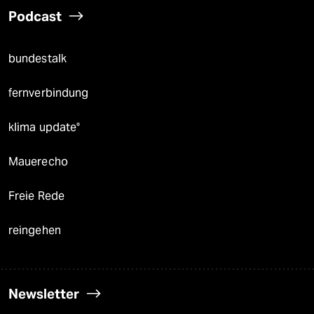
Podcast
bundestalk
fernverbindung
klima update°
Mauerecho
Freie Rede
reingehen
Newsletter