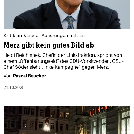
berlin
nord
wahrheit
Kritik an Kanzler-Äußerungen hält an
verlag
Merz gibt kein gutes Bild ab
verlag
Heidi Reichinnek, Chefin der Linksfraktion, spricht von
einem „Offenbarungseid“ des CDU-Vorsitzenden. CSU-
veranstaltungen
Chef Söder sieht „linke Kampagne“ gegen Merz.
shop
Von
Pascal Beucker
fragen & hilfe
21.10.2025
unterstützen
abo
genossenschaft