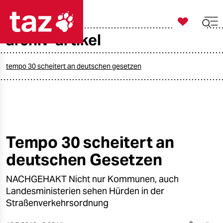

taz zahl ich
archiv-artikel

taz zahl ich
taz zahl ich
tempo 30 scheitert an deutschen gesetzen
themen
politik
öko
Tempo 30 scheitert an
deutschen Gesetzen
gesellschaft
NACHGEHAKT Nicht nur Kommunen, auch
kultur
Landesministerien sehen Hürden in der
sport
Straßenverkehrsordnung