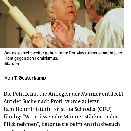
berlin
nord
wahrheit
verlag
verlag
Weil es so nicht weiter gehen kann: Der Maskulismus macht jetzt
Front gegen den Feminismus.
veranstaltungen
Bild: dpa
shop
Von
T. Gesterkamp
fragen & hilfe
Die Politik hat die Anliegen der Männer entdeckt.
unterstützen
Auf der Suche nach Profil wurde zuletzt
Familienministerin Kristina Schröder (CDU)
abo
fündig: "Wir müssen die Männer stärker in den
genossenschaft
Blick nehmen", betonte sie beim Antrittsbesuch