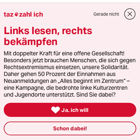
Thomas
T
taz
zahl ich
Gerade nicht

25.11.2010
,
21:54 Uhr
Die Männerbewegung hat erst durch die
Links lesen, rechts
Väterbewegung ein bisschen Schwung
bekommen. Gerade die Rechtskonservativen
bekämpfen
haben keinen Plan für das Thema nichteheliche
Väter bzw. Vaterschaft nach Trennung oder
Mit doppelter Kraft für eine offene Gesellschaft!
Scheidung. Das Problem der Intoleranz und
Besonders jetzt brauchen Menschen, die sich gegen
Bevormundung zieht sich durch wie ein roter
Rechtsextremismus einsetzen, unsere Solidarität.
Faden von Kaiser Wilhelm bis zu Angelika
Daher gehen 50 Prozent der Einnahmen aus
Merkel.
Neuanmeldungen an „Alles beginnt im Zentrum“ –
eine Kampagne, die bedrohte linke Kulturzentren
und Jugendorte unterstützt. Sind Sie dabei?
James T. Kirk
JT

Ja, ich will
21.04.2010
,
17:51 Uhr
Lieber Rosbert,
Schon dabei!
kann es sein, daß Sie ein bißchen naiv sind?