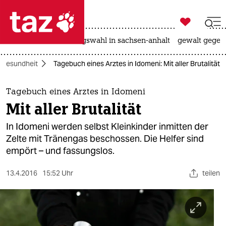

taz zahl ich
hitze
surfen
landtagswahl in sachsen-anhalt
gewalt gegen

taz zahl ich
Gesundheit
Tagebuch eines Arztes in Idomeni: Mit aller Brutalität
taz zahl ich
themen
Tagebuch eines Arztes in Idomeni
Mit aller Brutalität
politik
In Idomeni werden selbst Kleinkinder inmitten der
öko
Zelte mit Tränengas beschossen. Die Helfer sind
empört – und fassungslos.
gesellschaft
13.4.2016
15:52 Uhr
teilen
kultur
sport