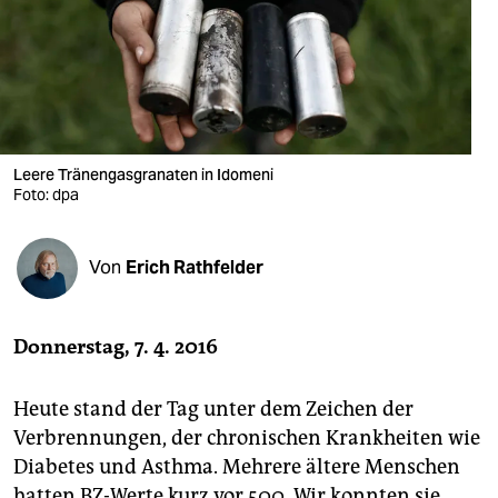
berlin
nord
wahrheit
verlag
Leere Tränengasgranaten in Idomeni
Foto: dpa
verlag
veranstaltungen
Von
Erich Rathfelder
shop
fragen & hilfe
Donnerstag, 7. 4. 2016
unterstützen
Heute stand der Tag unter dem Zeichen der
abo
Verbrennungen, der chronischen Krankheiten wie
genossenschaft
Diabetes und Asthma. Mehrere ältere Menschen
hatten BZ-Werte kurz vor 500. Wir konnten sie