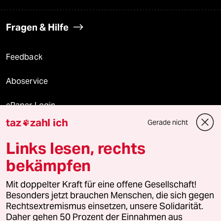
Fragen & Hilfe
Feedback
Aboservice
ePaper Login
taz
zahl ich
Gerade nicht

Downloads für Abonnierende
Links lesen, rechts
bekämpfen
© 2026 taz Verlags und Vertriebs GmbH
Mit doppelter Kraft für eine offene Gesellschaft!
Alle Rechte vorbehalten. Bei rechtlichen Fragen oder für Genehmigungen
wenden Sie sich bitte an
lizenzen@taz.de
Besonders jetzt brauchen Menschen, die sich gegen
Rechtsextremismus einsetzen, unsere Solidarität.
Daher gehen 50 Prozent der Einnahmen aus