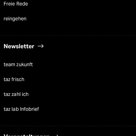
Freie Rede
reingehen
Newsletter
team zukunft
taz frisch
taz zahl ich
taz lab Infobrief