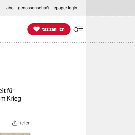
abo
genossenschaft
epaper login

taz zahl ich
taz zahl ich
it für
em Krieg
teilen