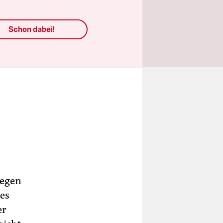
Schon dabei!
gegen
des
er