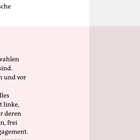
sche
wahlen
sind.
h und vor
lles
 linke,
ür deren
n, frei
ngagement.