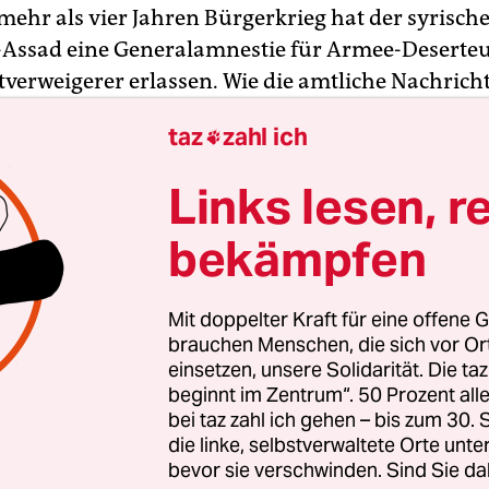
mehr als vier Jahren Bürgerkrieg hat der syrische
-Assad eine Generalamnestie für Armee-Deserte
verweigerer erlassen. Wie die amtliche Nachric
mstag berichtete, sollen sich ins Ausland gefloh
taz
zahl ich

 binnen zwei Monaten bei den Behörden melden
e zu profitieren. Deserteure, die sich in Syrien a
Links lesen, r
en Monat Zeit bekommen. Eine Frist für
verweigerer wurde nicht genannt.
bekämpfen
er der syrischen Armee sagte, die Amnestie gelte 
Mit doppelter Kraft für eine offene G
die nach ihrer Fahnenflucht an Kämpfen gegen di
brauchen Menschen, die sich vor O
teilgenommen hätten oder „Blut an den Händen“
einsetzen, unsere Solidarität. Die ta
beginnt im Zentrum“. 50 Prozent a
vertreter bezog sich auf Soldaten, die sich seit 20
bei taz zahl ich gehen – bis zum 30
gegen Assad angeschlossen hatten.
die linke, selbstverwaltete Orte unte
bevor sie verschwinden. Sind Sie da