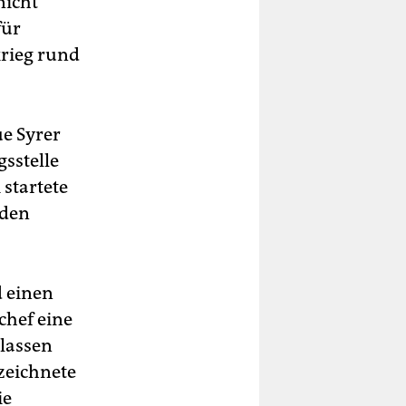
nicht
für
rieg rund
ue Syrer
gsstelle
 startete
 den
d einen
chef eine
tlassen
ezeichnete
ie