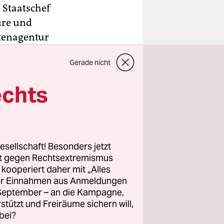
 Staatschef
ure und
htenagentur
ene
Gerade nicht
, um von
ufhalten,
echts
nicht für
esellschaft! Besonders jetzt
e
rt gegen Rechtsextremismus
 hätten.
z kooperiert daher mit „Alles
ller Einnahmen aus Anmeldungen
11 der
. September – an die Kampagne,
rstützt und Freiräume sichern will,
bei?