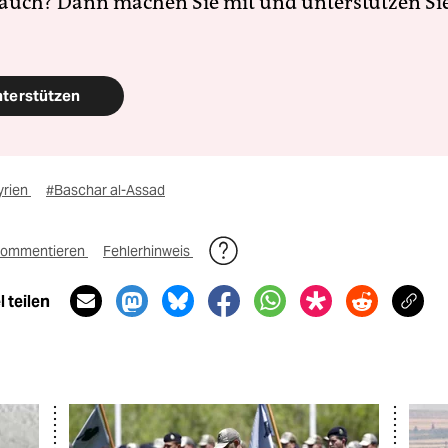
 auch? Dann machen Sie mit und unterstützen Si
nterstützen
yrien
#Baschar al-Assad
ommentieren
Fehlerhinweis
 teilen