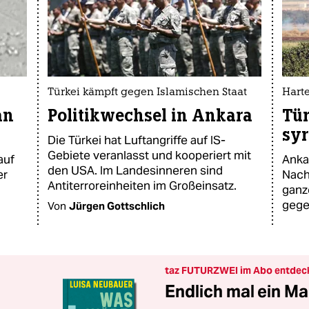
Türkei kämpft gegen Islamischen Staat
Harte
an
Politikwechsel in Ankara
Tü
syr
Die Türkei hat Luftangriffe auf IS-
Gebiete veranlasst und kooperiert mit
auf
Anka
den USA. Im Landesinneren sind
er
Nach
Antiterroreinheiten im Großeinsatz.
ganz
gege
Von
Jürgen Gottschlich
taz FUTURZWEI im Abo entdec
Endlich mal ein Ma