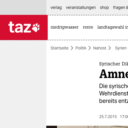
hautnavigation anspringen
hauptinhalt anspringen
footer anspringen
verlag
veranstaltungen
shop
fragen &
niedrigwasser
rente
landtagswahl i

taz zahl ich
taz zahl ich
Startseite
Politik
Nahost
Syrien
themen
politik
Syrischer Di
Amnes
öko
Die syrisch
gesellschaft
Wehrdienst
bereits en
kultur
sport
25.7.2015
17:0