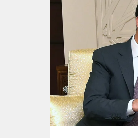
berlin
nord
wahrheit
verlag
verlag
veranstaltungen
shop
fragen & hilfe
unterstützen
abo
genossenschaft