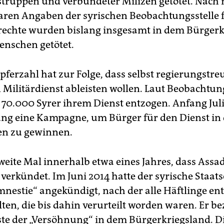
truppen und verbündeter Milizen getötet. Nach 
ren Angaben der syrischen Beobachtungsstelle 
echte wurden bislang insgesamt in dem Bürgerk
nschen getötet.
pferzahl hat zur Folge, dass selbst regierungstre
 Militärdienst ableisten wollen. Laut Beobachtun
 70.000 Syrer ihrem Dienst entzogen. Anfang Juli
ung eine Kampagne, um Bürger für den Dienst in
ten zu gewinnen.
zweite Mal innerhalb etwa eines Jahres, dass Assa
 verkündet. Im Juni 2014 hatte der syrische Staats
nestie“ angekündigt, nach der alle Häftlinge en
ten, die bis dahin verurteilt worden waren. Er b
este der „Versöhnung“ in dem Bürgerkriegsland. D