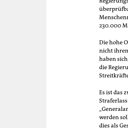
Regierungs
überprüfba
Menschenr
230.000 Me
Die hohe O
nicht ihren
haben sich
die Regier
Streitkräf
Es ist das 
Straferlass
„Generalam
werden soll
dies als G