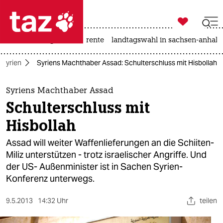

taz zahl ich
hitze
niedrigwasser
rente
landtagswahl in sachsen-anhalt

taz zahl ich
Syrien
Syriens Machthaber Assad: Schulterschluss mit Hisbollah
taz zahl ich
themen
Syriens Machthaber Assad
Schulterschluss mit
politik
Hisbollah
öko
Assad will weiter Waffenlieferungen an die Schiiten-
Miliz unterstützen - trotz israelischer Angriffe. Und
gesellschaft
der US- Außenminister ist in Sachen Syrien-
Konferenz unterwegs.
kultur
sport
9.5.2013
14:32 Uhr
teilen