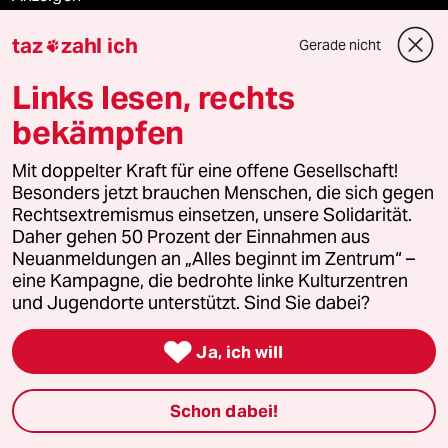
taz
zahl ich
Gerade nicht

Fragen & Hilfe
Links lesen, rechts
bekämpfen
Feedback
Mit doppelter Kraft für eine offene Gesellschaft!
Besonders jetzt brauchen Menschen, die sich gegen
Aboservice
Rechtsextremismus einsetzen, unsere Solidarität.
Daher gehen 50 Prozent der Einnahmen aus
ePaper Login
Neuanmeldungen an „Alles beginnt im Zentrum“ –
eine Kampagne, die bedrohte linke Kulturzentren
Downloads für Abonnierende
und Jugendorte unterstützt. Sind Sie dabei?

Ja, ich will
© 2026 taz Verlags und Vertriebs GmbH
Alle Rechte vorbehalten. Bei rechtlichen Fragen oder für Genehmigungen
Schon dabei!
wenden Sie sich bitte an
lizenzen@taz.de