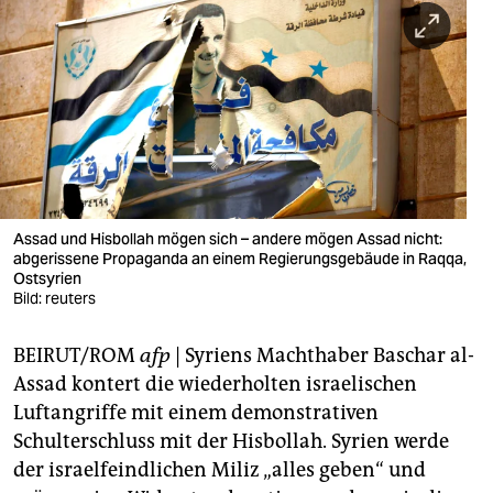
berlin
nord
wahrheit
verlag
verlag
veranstaltungen
Assad und Hisbollah mögen sich – andere mögen Assad nicht:
abgerissene Propaganda an einem Regierungsgebäude in Raqqa,
shop
Ostsyrien
Bild: reuters
fragen & hilfe
BEIRUT/ROM
afp
| Syriens Machthaber Baschar al-
unterstützen
Assad kontert die wiederholten israelischen
abo
Luftangriffe mit einem demonstrativen
Schulterschluss mit der Hisbollah. Syrien werde
genossenschaft
der israelfeindlichen Miliz „alles geben“ und