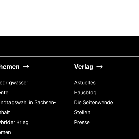
hemen
Verlag
iedrigwasser
Aktuelles
ente
Hausblog
andtagswahl in Sachsen-
Die Seitenwende
nhalt
Stellen
brider Krieg
Presse
emen