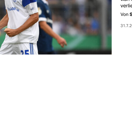
verli
Von
31.7.