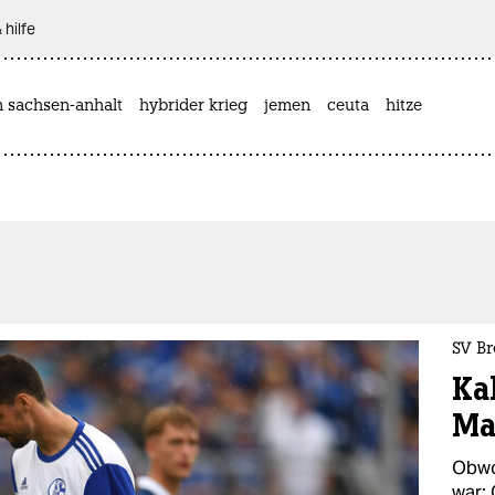
 hilfe
n sachsen-anhalt
hybrider krieg
jemen
ceuta
hitze
SV Br
Ka
Ma
Obwo
war: