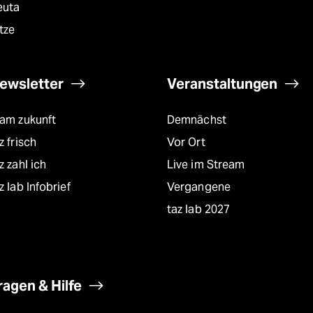
euta
tze
ewsletter
Veranstaltungen
eam zukunft
Demnächst
z frisch
Vor Ort
z zahl ich
Live im Stream
z lab Infobrief
Vergangene
taz lab 2027
ragen & Hilfe