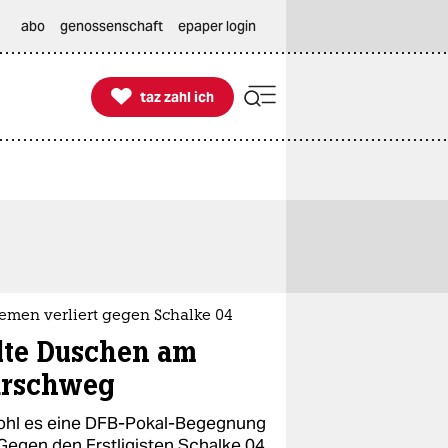
abo
genossenschaft
epaper login

taz zahl ich
taz zahl ich
emen verliert gegen Schalke 04
lte Duschen am
rschweg
hl es eine DFB-Pokal-Begegnung
 Gegen den Erstligisten Schalke 04