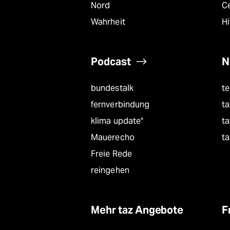
Nord
C
Wahrheit
Hi
Podcast
N
bundestalk
t
fernverbindung
ta
klima update°
ta
Mauerecho
ta
Freie Rede
reingehen
Mehr taz Angebote
F