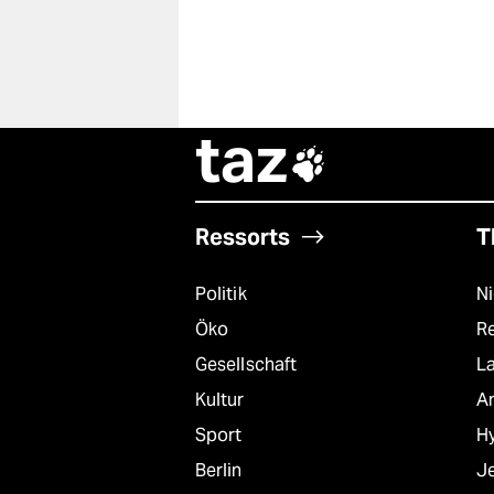
taz

Ressorts
T
Politik
N
Öko
R
Gesellschaft
L
Kultur
A
Sport
Hy
Berlin
J