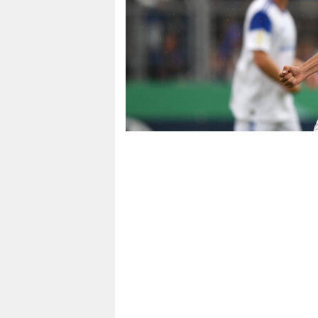
berlin
nord
wahrheit
verlag
verlag
veranstaltungen
shop
fragen & hilfe
unterstützen
abo
genossenschaft