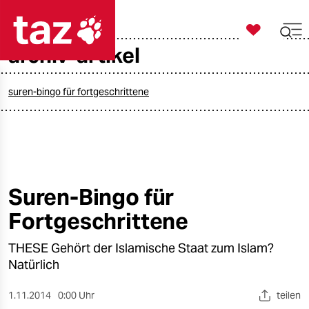

taz zahl ich
archiv-artikel

taz zahl ich
taz zahl ich
suren-bingo für fortgeschrittene
themen
politik
öko
Suren-Bingo für
Fortgeschrittene
gesellschaft
THESE Gehört der Islamische Staat zum Islam?
kultur
Natürlich
sport
1.11.2014
0:00 Uhr
teilen