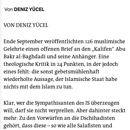
berlin
Von
DENIZ YÜCEL
nord
VON
DENIZ YÜCEL
wahrheit
verlag
Ende September veröffentlichten 126 muslimische
Gelehrte einen offenen Brief an den „Kalifen“ Abu
verlag
Bakr al-Baghdadi und seine Anhänger. Eine
veranstaltungen
theologische Kritik in 24 Punkten, in der jedoch
eines fehlt: die sonst gebetsmühlenhaft
shop
wiederholte Aussage, der Islamische Staat habe
fragen & hilfe
nichts mit dem Islam zu tun.
unterstützen
Klar, wer die Sympathisanten des IS überzeugen
abo
will, darf sie nicht verprellen. Aber dahinter steckt
mehr: Zu den Vorwürfen an die Dschihadisten
genossenschaft
gehört, dass diese – so wie alle Salafisten und