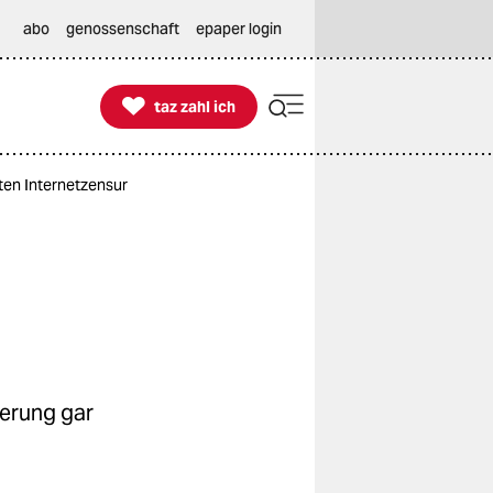
abo
genossenschaft
epaper login

taz zahl ich
taz zahl ich
ten Internetzensur
erung gar