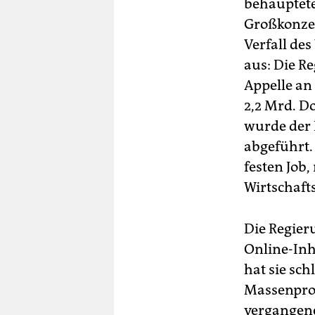
behauptete
Großkonzer
Verfall de
aus: Die R
Appelle an
2,2 Mrd. D
wurde der 
abgeführt. 
festen Job,
Wirtschaft
Die Regieru
Online-Inh
hat sie sc
Massenprot
vergangene