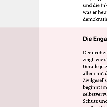
und die In
was er heut
demokratis
Die Enga
Der drohe
zeigt, wie
Gerade jet
allem mit d
Zivilgesell
beginnt im
selbstverw
Schutz und 