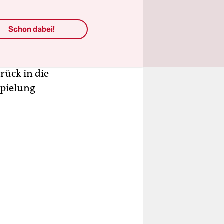
len", hatte
htler
Schon dabei!
 machen.
rück in die
spielung