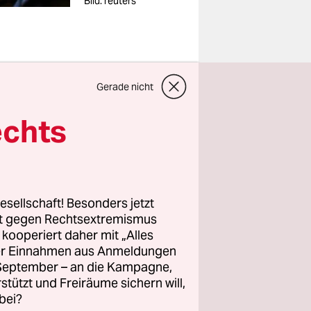
Bild: reuters
Gerade nicht
ert und
echts
er
em Land
lagt, mit
 haben, in
esellschaft! Besonders jetzt
r
rt gegen Rechtsextremismus
eine
z kooperiert daher mit „Alles
ller Einnahmen aus Anmeldungen
. September – an die Kampagne,
rstützt und Freiräume sichern will,
ur den
bei?