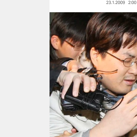
berlin
23.1.2009
2:00
nord
wahrheit
verlag
verlag
veranstaltungen
shop
fragen & hilfe
unterstützen
abo
genossenschaft