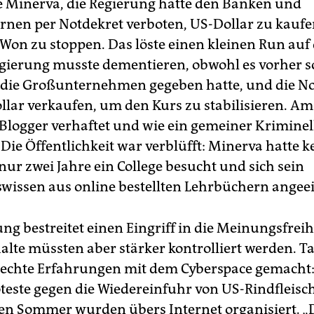
 Minerva, die Regierung hätte den Banken und
nen per Notdekret verboten, US-Dollar zu kauf
s Won zu stoppen. Das löste einen kleinen Run auf
egierung musste dementieren, obwohl es vorher s
 die Großunternehmen gegeben hatte, und die 
ollar verkaufen, um den Kurs zu stabilisieren. Am
Blogger verhaftet und wie ein gemeiner Kriminel
Die Öffentlichkeit war verblüfft: Minerva hatte 
 nur zwei Jahre ein College besucht und sich sein
swissen aus online bestellten Lehrbüchern angeei
ng bestreitet einen Eingriff in die Meinungsfreih
alte müssten aber stärker kontrolliert werden. T
hlechte Erfahrungen mit dem Cyberspace gemacht:
este gegen die Wiedereinfuhr von US-Rindfleisc
n Sommer wurden übers Internet organisiert. „D