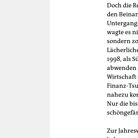
Doch die R
den Beinam
Untergangs
wagte es ni
sondern zog
Lächerlich
1998, als 
abwenden k
Wirtschaft
Finanz-Tsu
nahezu kom
Nur die bi
schöngefär
Zur Jahres