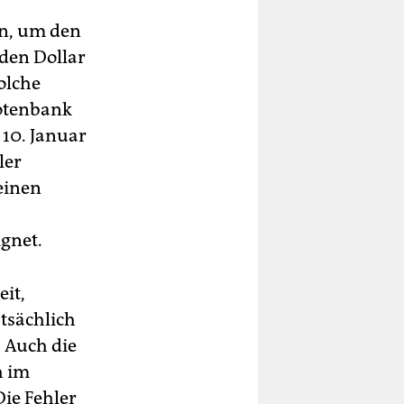
en, um den
 den Dollar
olche
Notenbank
 10. Januar
ler
keinen
gnet.
eit,
atsächlich
 Auch die
h im
ie Fehler