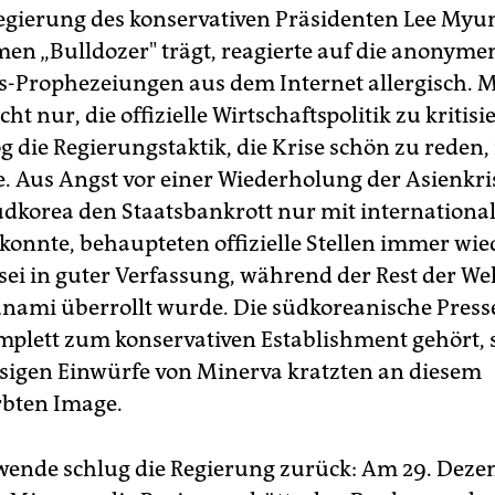
egierung des konservativen Präsidenten Lee Myu
en „Bulldozer" trägt, reagierte auf die anonyme
-Prophezeiungen aus dem Internet allergisch. 
cht nur, die offizielle Wirtschaftspolitik zu kritisi
 die Regierungstaktik, die Krise schön zu reden, 
e. Aus Angst vor einer Wiederholung der Asienkri
Südkorea den Staatsbankrott nur mit international
onnte, behaupteten offizielle Stellen immer wied
 sei in guter Verfassung, während der Rest der We
nami überrollt wurde. Die südkoreanische Presse
plett zum konservativen Establishment gehört, s
ssigen Einwürfe von Minerva kratzten an diesem
bten Image.
wende schlug die Regierung zurück: Am 29. Dez