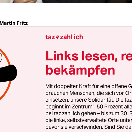
Martin Fritz
taz
zahl ich

 Park Dae-sung als Online-Wirtschaftsguru gefei
Links lesen, r
Hood der Finanzkrisen-Opfer verklärt. Jetzt ist d
r zum Testfall für die Meinungsfreiheit in sein
bekämpfen
Die Staatsanwaltschaft hat den 31-jährigen angek
 falsche Informationen im Internet verbreitet zu
Mit doppelter Kraft für eine offene G
, das öffentliche Interesse zu schädigen. Bei eine
brauchen Menschen, die sich vor O
ng drohen Park bis zu fünf Jahre Gefängnis oder 
einsetzen, unsere Solidarität. Die ta
beginnt im Zentrum“. 50 Prozent a
von bis 50 Millionen Won (ca. 28.000 Euro).
bei taz zahl ich gehen – bis zum 30
die linke, selbstverwaltete Orte unte
r hält sich dagegen für unschuldig. „Ich wollte n
bevor sie verschwinden. Sind Sie da