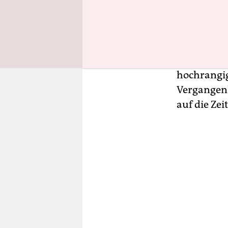
Leuten helf
er bei sei
kritisieren
Gegenöffen
Die opposi
hochrangige
Vergangenh
auf die Zei