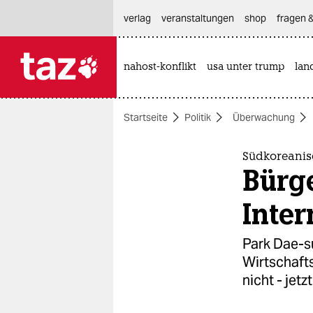
hautnavigation anspringen
hauptinhalt anspringen
footer anspringen
verlag
veranstaltungen
shop
fragen &
nahost-konflikt
usa unter trump
lan

taz zahl ich
taz zahl ich
Startseite
Politik
Überwachung
themen
politik
Südkoreanis
Bürge
öko
Inter
gesellschaft
Park Dae-s
kultur
Wirtschaft
nicht - jetz
sport