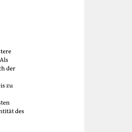
tere
Als
ch der
is zu
sten
ntität des