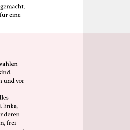
 gemacht,
für eine
wahlen
sind.
h und vor
lles
 linke,
ür deren
n, frei