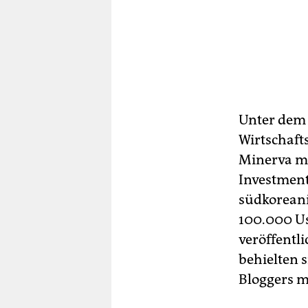
Unter dem 
Wirtschaft
Minerva m
Investment
südkoreani
100.000 Us
veröffentl
behielten s
Bloggers m