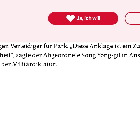
en, die sich nicht von der Regierung vertreten füh
ner Verhaftung vor zwei Wochen erklärt. Bürgerrec

 die Anklage als den Versuch, die wichtigste
Ja, ich will
tlichkeit in Südkorea, das Internet, mundtot zu
tionelle Demokratische Partei organisierte einen
n Verteidiger für Park. „Diese Anklage ist ein Zu
eit", sagte der Abgeordnete Song Yong-gil in An
t der Militärdiktatur.