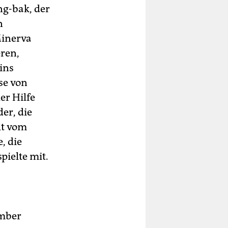
ng-bak, der
n
Minerva
eren,
ins
se von
er Hilfe
er, die
lt vom
, die
pielte mit.
ember