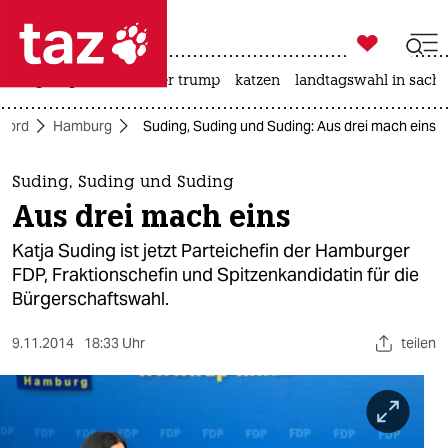

taz zahl ich
bergsteigen
usa unter trump
katzen
landtagswahl in sachs

taz zahl ich
Nord
Hamburg
Suding, Suding und Suding: Aus drei mach eins
taz zahl ich
themen
Suding, Suding und Suding
Aus drei mach eins
politik
Katja Suding ist jetzt Parteichefin der Hamburger
öko
FDP, Fraktionschefin und Spitzenkandidatin für die
Bürgerschaftswahl.
gesellschaft
9.11.2014
18:33 Uhr
teilen
kultur
sport