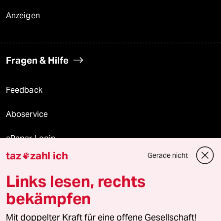
Anzeigen
Fragen & Hilfe
Feedback
Aboservice
ePaper Login
taz
zahl ich
Gerade nicht

Downloads für Abonnierende
Links lesen, rechts
bekämpfen
© 2026 taz Verlags und Vertriebs GmbH
Alle Rechte vorbehalten. Bei rechtlichen Fragen oder für Genehmigungen
Mit doppelter Kraft für eine offene Gesellschaft!