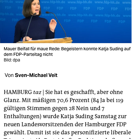
berlin
nord
wahrheit
verlag
Mauer Beifall für maue Rede: Begeistern konnte Katja Suding auf
verlag
dem FDP-Parteitag nicht
Bild: dpa
veranstaltungen
Von
Sven-Michael Veit
shop
fragen & hilfe
HAMBURG
taz
| Sie hat es geschafft, aber ohne
Glanz. Mit mäßigen 70,6 Prozent (84 Ja bei 119
unterstützen
gültigen Stimmen gegen 28 Nein und 7
abo
Enthaltungen) wurde Katja Suding Samstag zur
neuen Landesvorsitzenden der Hamburger FDP
genossenschaft
gewählt. Damit ist sie das personifizierte liberale