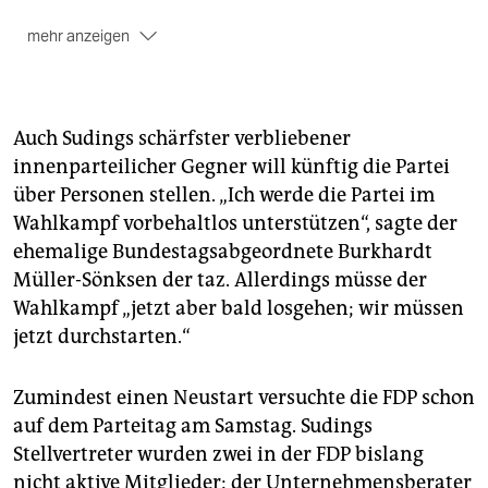
mehr anzeigen
Nach dem Intermezzo
mit der Schwarz-Schill-
Koalition war die FDP von 2004 bis 2011 nicht im
Parlament.
Auch Sudings schärfster verbliebener
Bei der Europawahl im Mai
2014
erreichte die FDP in
innenparteilicher Gegner will künftig die Partei
Hamburg lediglich 3,7 Prozent. Zugleich übersprang
über Personen stellen. „Ich werde die Partei im
sie nur in fünf der sieben Bezirke die Drei-Prozent-
Hürde und zog in die dortigen Bezirksversammlungen
Wahlkampf vorbehaltlos unterstützen“, sagte der
ein.
ehemalige Bundestagsabgeordnete Burkhardt
Müller-Sönksen der taz. Allerdings müsse der
Wahlkampf „jetzt aber bald losgehen; wir müssen
jetzt durchstarten.“
Zumindest einen Neustart versuchte die FDP schon
auf dem Parteitag am Samstag. Sudings
Stellvertreter wurden zwei in der FDP bislang
nicht aktive Mitglieder: der Unternehmensberater