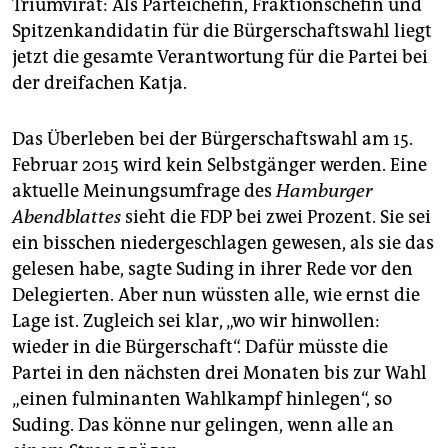
epaper login
Triumvirat: Als Parteichefin, Fraktionschefin und
Spitzenkandidatin für die Bürgerschaftswahl liegt
jetzt die gesamte Verantwortung für die Partei bei
der dreifachen Katja.
Das Überleben bei der Bürgerschaftswahl am 15.
Februar 2015 wird kein Selbstgänger werden. Eine
aktuelle Meinungsumfrage des
Hamburger
Abendblattes
sieht die FDP bei zwei Prozent. Sie sei
ein bisschen niedergeschlagen gewesen, als sie das
gelesen habe, sagte Suding in ihrer Rede vor den
Delegierten. Aber nun wüssten alle, wie ernst die
Lage ist. Zugleich sei klar, „wo wir hinwollen:
wieder in die Bürgerschaft“. Dafür müsste die
Partei in den nächsten drei Monaten bis zur Wahl
„einen fulminanten Wahlkampf hinlegen“, so
Suding. Das könne nur gelingen, wenn alle an