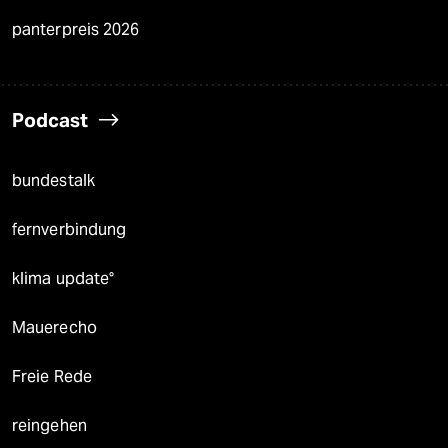
panterpreis 2026
Podcast
bundestalk
fernverbindung
klima update°
Mauerecho
Freie Rede
reingehen