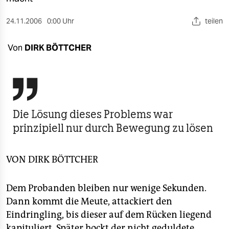
berlin
24.11.2006
0:00 Uhr
teilen
nord
wahrheit
Von
DIRK BÖTTCHER
verlag

verlag
veranstaltungen
Die Lösung dieses Problems war
prinzipiell nur durch Bewegung zu lösen
shop
fragen & hilfe
VON
DIRK BÖTTCHER
unterstützen
Dem Probanden bleiben nur wenige Sekunden.
abo
Dann kommt die Meute, attackiert den
genossenschaft
Eindringling, bis dieser auf dem Rücken liegend
kapituliert. Später hockt der nicht geduldete