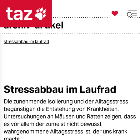

taz zahl ich
archiv-artikel

taz zahl ich
taz zahl ich
stressabbau im laufrad
themen
politik
öko
Stressabbau im Laufrad
gesellschaft
Die zunehmende Isolierung und der Alltagsstress
begünstigen die Entstehung von Krankheiten.
kultur
Untersuchungen an Mäusen und Ratten zeigen, dass
es vor allem der zumeist nicht bewusst
sport
wahrgenommene Alltagsstress ist, der uns krank
macht