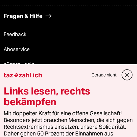
Fragen & Hilfe
Feedback
Aboservice
ePaper Login
taz
zahl ich
Gerade nicht

Downloads für Abonnierende
Links lesen, rechts
bekämpfen
© 2026 taz Verlags und Vertriebs GmbH
Alle Rechte vorbehalten. Bei rechtlichen Fragen oder für Genehmigungen
Mit doppelter Kraft für eine offene Gesellschaft!
wenden Sie sich bitte an
lizenzen@taz.de
Besonders jetzt brauchen Menschen, die sich gegen
Rechtsextremismus einsetzen, unsere Solidarität.
Daher gehen 50 Prozent der Einnahmen aus
Feedback
Redaktionsstatut
Kommune-Richtlinien
KI-