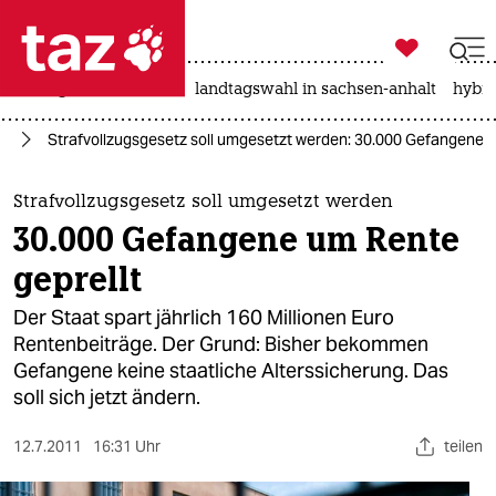

taz zahl ich
niedrigwasser
rente
landtagswahl in sachsen-anhalt
hybri

taz zahl ich
nd
Strafvollzugsgesetz soll umgesetzt werden: 30.000 Gefangene u
taz zahl ich
themen
Strafvollzugsgesetz soll umgesetzt werden
30.000 Gefangene um Rente
politik
geprellt
öko
Der Staat spart jährlich 160 Millionen Euro
Rentenbeiträge. Der Grund: Bisher bekommen
gesellschaft
Gefangene keine staatliche Alterssicherung. Das
soll sich jetzt ändern.
kultur
sport
12.7.2011
16:31 Uhr
teilen