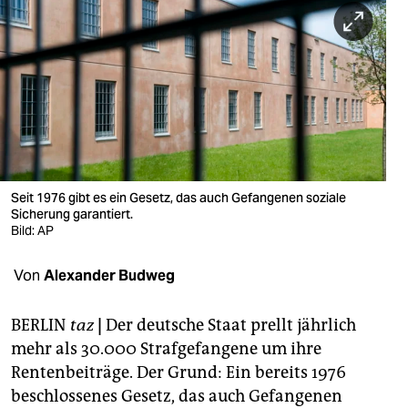
berlin
nord
wahrheit
verlag
verlag
veranstaltungen
Seit 1976 gibt es ein Gesetz, das auch Gefangenen soziale
Sicherung garantiert.
Bild: AP
shop
fragen & hilfe
Von
Alexander Budweg
unterstützen
BERLIN
taz
|
Der deutsche Staat prellt jährlich
abo
mehr als 30.000 Strafgefangene um ihre
Rentenbeiträge. Der Grund: Ein bereits 1976
genossenschaft
beschlossenes Gesetz, das auch Gefangenen