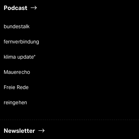
Podcast
bundestalk
fernverbindung
klima update°
Mauerecho
Freie Rede
reingehen
Newsletter