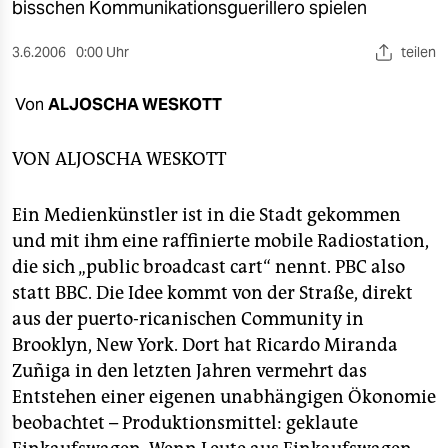
berlin
bisschen Kommunikationsguerillero spielen
nord
3.6.2006
0:00 Uhr
teilen
wahrheit
Von
ALJOSCHA WESKOTT
verlag
VON
ALJOSCHA WESKOTT
verlag
Ein Medienkünstler ist in die Stadt gekommen
veranstaltungen
und mit ihm eine raffinierte mobile Radiostation,
shop
die sich „public broadcast cart“ nennt. PBC also
statt BBC. Die Idee kommt von der Straße, direkt
fragen & hilfe
aus der puerto-ricanischen Community in
unterstützen
Brooklyn, New York. Dort hat Ricardo Miranda
Zuñiga in den letzten Jahren vermehrt das
abo
Entstehen einer eigenen unabhängigen Ökonomie
genossenschaft
beobachtet – Produktionsmittel: geklaute