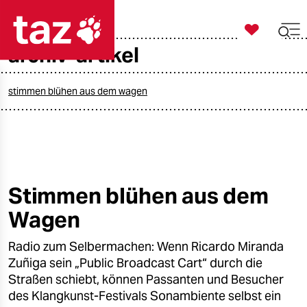

taz zahl ich
archiv-artikel

taz zahl ich
taz zahl ich
stimmen blühen aus dem wagen
themen
politik
öko
Stimmen blühen aus dem
Wagen
gesellschaft
Radio zum Selbermachen: Wenn Ricardo Miranda
kultur
Zuñiga sein „Public Broadcast Cart“ durch die
sport
Straßen schiebt, können Passanten und Besucher
des Klangkunst-Festivals Sonambiente selbst ein