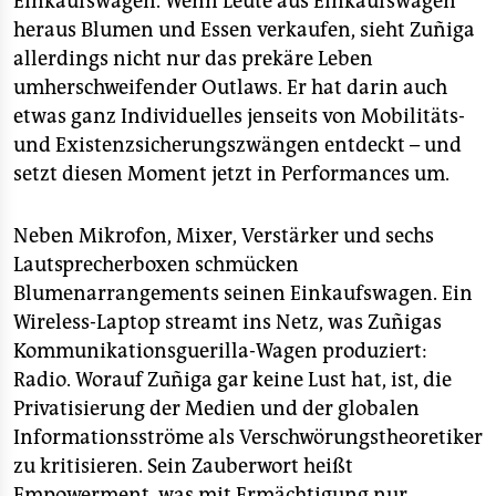
Einkaufswagen. Wenn Leute aus Einkaufswagen
epaper login
heraus Blumen und Essen verkaufen, sieht Zuñiga
allerdings nicht nur das prekäre Leben
umherschweifender Outlaws. Er hat darin auch
etwas ganz Individuelles jenseits von Mobilitäts-
und Existenzsicherungszwängen entdeckt – und
setzt diesen Moment jetzt in Performances um.
Neben Mikrofon, Mixer, Verstärker und sechs
Lautsprecherboxen schmücken
Blumenarrangements seinen Einkaufswagen. Ein
Wireless-Laptop streamt ins Netz, was Zuñigas
Kommunikationsguerilla-Wagen produziert:
Radio. Worauf Zuñiga gar keine Lust hat, ist, die
Privatisierung der Medien und der globalen
Informationsströme als Verschwörungstheoretiker
zu kritisieren. Sein Zauberwort heißt
Empowerment, was mit Ermächtigung nur