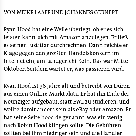
epaper login
zur Zahnbürste alles, was man sich vorstellen kann.
Noch stärker als Google oder Facebook setzt das
VON
MEIKE LAAFF
UND
JOHANNES GERNERT
Unternehmen auf andere Felder wie etwa das Cloud
Computing, indem es Firmen flexiblen Speicherplatz
Ryan Hood hat eine Weile überlegt, ob er es sich
in seinen Serverfarmen vermietet. Amazon ist
leisten kann, sich mit Amazon anzulegen. Er ließ
außerdem ein Marktplatz wie eBay.
es seinen Justitiar durchrechnen. Dann reichte er
■ Der Kläger:
Der Dürener Online-Unternehmer Ryan
Klage gegen den größten Handelskonzern im
Hood, der selbst einen Marktplatz namens
hood.de
Internet ein, am Landgericht Köln. Das war Mitte
betreibt, hat den Konzern verklagt, weil Amazon
Oktober. Seitdem wartet er, was passieren wird.
Händlern strenge Preisvorgaben macht. Auch das
Kartellamt ermittelt.
Ryan Hood ist 36 Jahre alt und betreibt von Düren
aus einen Online-Marktplatz. Er hat ihn Ende der
Neunziger aufgebaut, statt BWL zu studieren, und
wollte damit anders sein als eBay oder Amazon. Er
hat seine Seite
hood.de
genannt, was ein wenig
nach Robin Hood klingen sollte. Die Gebühren
sollten bei ihm niedriger sein und die Händler