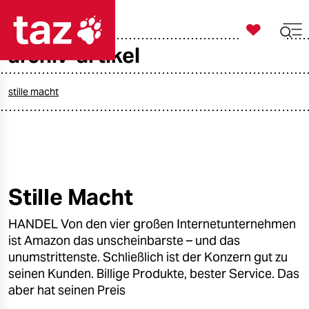

taz zahl ich
archiv-artikel

taz zahl ich
taz zahl ich
stille macht
themen
politik
öko
Stille Macht
gesellschaft
HANDEL Von den vier großen Internetunternehmen
ist Amazon das unscheinbarste – und das
kultur
unumstrittenste. Schließlich ist der Konzern gut zu
seinen Kunden. Billige Produkte, bester Service. Das
sport
aber hat seinen Preis