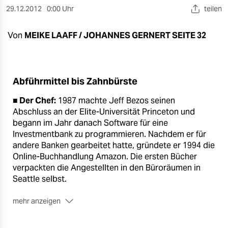
berlin
29.12.2012
0:00 Uhr
teilen
nord
Von
MEIKE LAAFF / JOHANNES GERNERT SEITE 32
wahrheit
verlag
Abführmittel bis Zahnbürste
verlag
■ Der Chef:
1987 machte Jeff Bezos seinen
veranstaltungen
Abschluss an der Elite-Universität Princeton und
begann im Jahr danach Software für eine
shop
Investmentbank zu programmieren. Nachdem er für
andere Banken gearbeitet hatte, gründete er 1994 die
fragen & hilfe
Online-Buchhandlung Amazon. Die ersten Bücher
verpackten die Angestellten in den Büroräumen in
unterstützen
Seattle selbst.
abo
mehr anzeigen
genossenschaft
■ Die Firma:
Amazon ist längst nicht mehr nur ein
Buchhändler, sondern verkauft vom Abführmittel bis