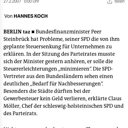
berlin
27.2.2007
0:00 Uhr
teilen
nord
Von
HANNES KOCH
wahrheit
BERLIN
taz ■
Bundesfinanzminister Peer
verlag
Steinbrück hat Probleme, seiner SPD die von ihm
geplante Steuersenkung für Unternehmen zu
verlag
erklären. In der Sitzung des Parteirates musste
sich der Minister gestern anhören, er solle die
veranstaltungen
Steuererleichterungen „minimieren“. Die SPD-
shop
Vertreter aus den Bundesländern sehen einen
deutlichen „Bedarf für Nachbesserungen“.
fragen & hilfe
Besonders die Städte dürften bei der
unterstützen
Gewerbesteuer kein Geld verlieren, erklärte Claus
Möller, Chef der schleswig-holsteinischen SPD und
abo
des Parteirats.
genossenschaft