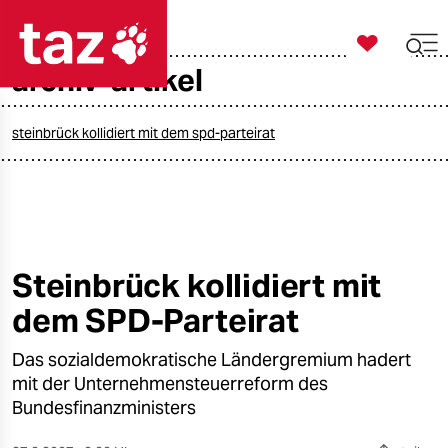

taz zahl ich
archiv-artikel

taz zahl ich
taz zahl ich
steinbrück kollidiert mit dem spd-parteirat
themen
politik
öko
Steinbrück kollidiert mit
dem SPD-Parteirat
gesellschaft
Das sozialdemokratische Ländergremium hadert
kultur
mit der Unternehmensteuerreform des
sport
Bundesfinanzministers