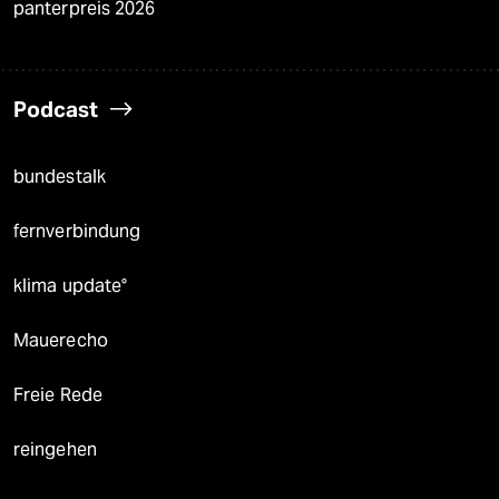
panterpreis 2026
Podcast
bundestalk
fernverbindung
klima update°
Mauerecho
Freie Rede
reingehen