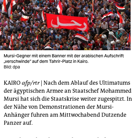
berlin
nord
wahrheit
verlag
verlag
Mursi-Gegner mit einem Banner mit der arabischen Aufschrift
„verschwinde“ auf dem Tahrir-Platz in Kairo.
veranstaltungen
Bild: dpa
shop
KAIRO
afp/rtr
| Nach dem Ablauf des Ultimatums
fragen & hilfe
der ägyptischen Armee an Staatschef Mohammed
Mursi hat sich die Staatskrise weiter zugespitzt. In
unterstützen
der Nähe von Demonstrationen der Mursi-
Anhänger fuhren am Mittwochabend Dutzende
abo
Panzer auf.
genossenschaft