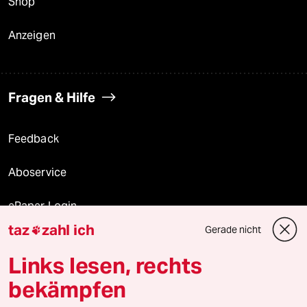
Shop
Anzeigen
Fragen & Hilfe
Feedback
Aboservice
ePaper Login
taz
zahl ich
Gerade nicht

Downloads für Abonnierende
Links lesen, rechts
bekämpfen
© 2026 taz Verlags und Vertriebs GmbH