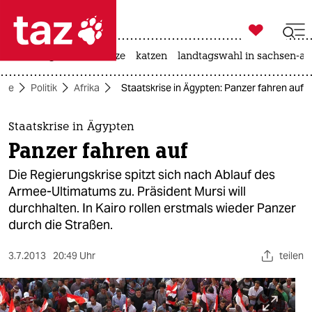

taz zahl ich
iran-krieg
ceuta
hitze
katzen
landtagswahl in sachsen-an

taz zahl ich
eite
Politik
Afrika
Staatskrise in Ägypten: Panzer fahren auf
taz zahl ich
themen
Staatskrise in Ägypten
Panzer fahren auf
politik
Die Regierungskrise spitzt sich nach Ablauf des
öko
Armee-Ultimatums zu. Präsident Mursi will
durchhalten. In Kairo rollen erstmals wieder Panzer
gesellschaft
durch die Straßen.
kultur
3.7.2013
20:49 Uhr
teilen
sport