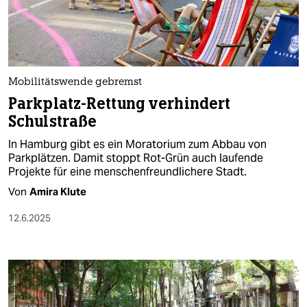
berlin
nord
wahrheit
Mobilitätswende gebremst
verlag
Parkplatz-Rettung verhindert
Schulstraße
verlag
In Hamburg gibt es ein Moratorium zum Abbau von
veranstaltungen
Parkplätzen. Damit stoppt Rot-Grün auch laufende
Projekte für eine menschenfreundlichere Stadt.
shop
Von
Amira Klute
fragen & hilfe
12.6.2025
unterstützen
abo
genossenschaft